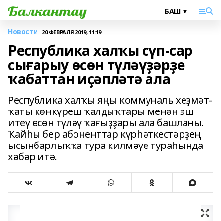
Новости
20 ФЕВРАЛЯ 2019, 11:19
Республика халҡы сүп-сар
сығарыу өсөн түләүҙәрҙе
ҡабаттан иҫәпләтә ала
Республика халҡы яңы коммуналь хеҙмәт-
ҡаты көнкүреш ҡалдыҡтары менән эш
итеү өсөн түләү ҡағыҙҙары ала башланы.
Ҡайһы бер абоненттар күрһәткестәрҙең
ысынбарлыҡҡа тура килмәүе тураһында
хәбәр итә.