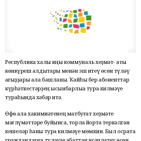
Республика халҡы яңы коммуналь хеҙмәт- ҡаты
көнкүреш ҡалдыҡтары менән эш итеү өсөн түләү
ҡағыҙҙары ала башланы. Ҡайһы бер абоненттар
күрһәткестәрҙең ысынбарлыҡҡа тура килмәүе
тураһында хәбәр итә.
Өфө ҡала хакимиәтенең матбуғат хеҙмәте
мәғлүмәттәре буйынса, торлаҡ йортҡа теркәлгән
кешеләр һаны тура килмәүе мөмкин. Был осраҡта
граждандарға түләүҙе ҡабаттан иҫәпләтеү өсөн