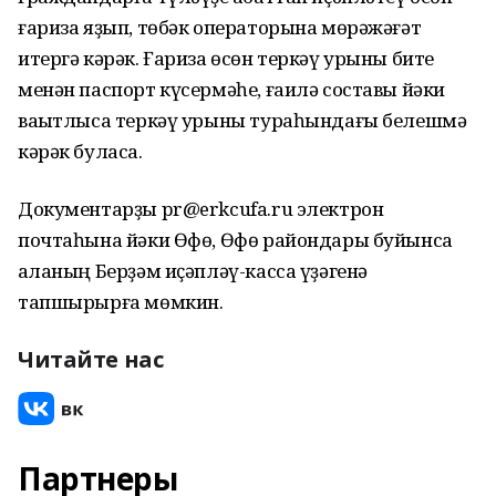
ғариза яҙып, төбәк операторына мөрәжәғәт
итергә кәрәк. Ғариза өсөн теркәү урыны бите
менән паспорт күсермәһе, ғаилә составы йәки
ваҡытлыса теркәү урыны тураһындағы белешмә
кәрәк буласаҡ.
Документарҙы pr@erkcufa.ru электрон
почтаһына йәки Өфө, Өфө райондары буйынса
ҡаланың Берҙәм иҫәпләү-касса үҙәгенә
тапшырырға мөмкин.
Читайте нас
Партнеры