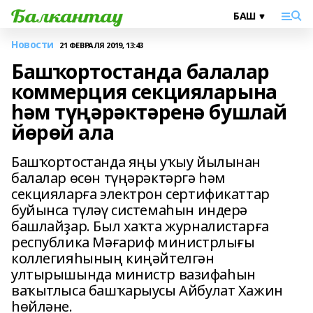
Новости
21 ФЕВРАЛЯ 2019, 13:43
Башҡортостанда балалар
коммерция секцияларына
һәм түңәрәктәренә бушлай
йөрөй ала
Башҡортостанда яңы уҡыу йылынан
балалар өсөн түңәрәктәргә һәм
секцияларға электрон сертификаттар
буйынса түләү системаһын индерә
башлайҙар. Был хаҡта журналистарға
республика Мәғариф министрлығы
коллегияһының киңәйтелгән
ултырышында министр вазифаһын
ваҡытлыса башҡарыусы Айбулат Хажин
һөйләне.