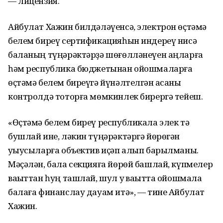
— лицензия.
Айбулат Хажин билдәләүенсә, электрон өҫтәмә
белем биреү сертификацияһын индереү нисә
баланың түңәрәктәрҙә шөғөлләнеүен аңларға
һәм республика бюджетынан ойошмаларға
өҫтәмә белем биреүгә йүнәлтелгән аҡсаны
контролдә тоторға мөмкинлек бирергә тейеш.
«Өҫтәмә белем биреү республикала элек тә
бушлай ине, ләкин түңәрәктәргә йөрөгән
уҡыусыларға объектив иҫәп алып барылманы.
Мәҫәлән, бала секцияға йөрөй башлай, күпмелер
ваҡыттан һуң ташлай, шул уҡ ваҡытта ойошмала
балаға финанслау дауам итә», — тине Айбулат
Хажин.