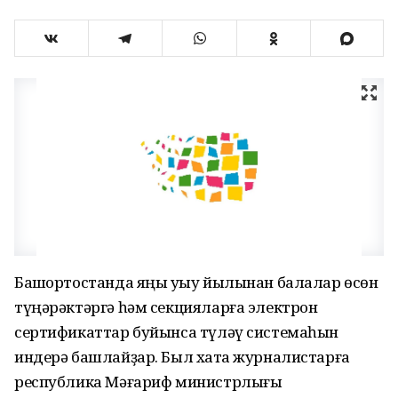
Башҡортостанда яңы уҡыу йылынан балалар өсөн
түңәрәктәргә һәм секцияларға электрон
сертификаттар буйынса түләү системаһын
индерә башлайҙар. Был хаҡта журналистарға
республика Мәғариф министрлығы