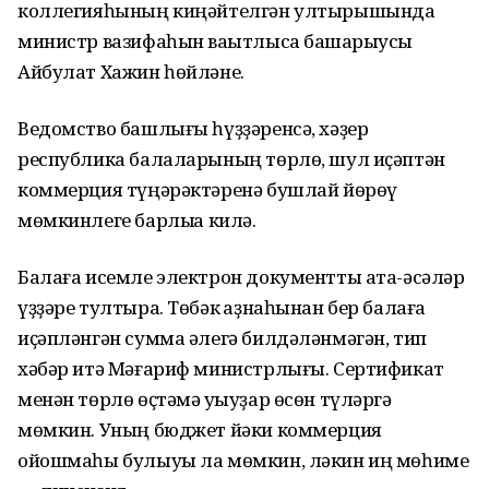
коллегияһының киңәйтелгән ултырышында
министр вазифаһын ваҡытлыса башҡарыусы
Айбулат Хажин һөйләне.
Ведомство башлығы һүҙҙәренсә, хәҙер
республика балаларының төрлө, шул иҫәптән
коммерция түңәрәктәренә бушлай йөрөү
мөмкинлеге барлыҡҡа килә.
Балаға исемле электрон документты ата-әсәләр
үҙҙәре тултыра. Төбәк ҡаҙнаһынан бер балаға
иҫәпләнгән сумма әлегә билдәләнмәгән, тип
хәбәр итә Мәғариф министрлығы. Сертификат
менән төрлө өҫтәмә уҡыуҙар өсөн түләргә
мөмкин. Уның бюджет йәки коммерция
ойошмаһы булыуы ла мөмкин, ләкин иң мөһиме