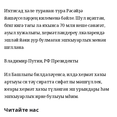
Иҡтисад хәле туранан-тура Рәсәйҙә
йәшәүселәрҙең килеменә бәйле. Шул иҫәптән,
бөгөнгө көнгә тағы ла яҡынса 70 млн кеше сәнәғәт,
ауыл хужалығы, хеҙмәтләндереү өлкәләрендә
эшләй йәки ҙур булмаған эшҡыуарлыҡ менән
шөғөлләнә.
Владимир Путин, РФ Президенты
Ил Башлығы билдәләүенсә, илдә хеҙмәт хаҡы
артыуы өсөн тәү сиратта сифатлы мәшғүллек,
юғары хеҙмәт хаҡы түләнгән эш урындары һәм
эшҡыуарлыҡ ирке булыуы мөһим.
Читайте нас