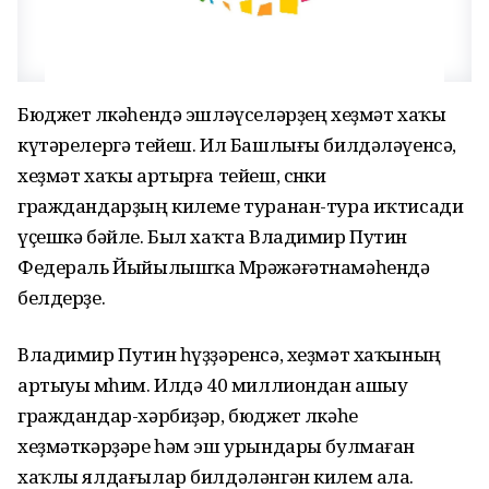
Бюджет өлкәһендә эшләүселәрҙең хеҙмәт хаҡы
күтәрелергә тейеш. Ил Башлығы билдәләүенсә,
хеҙмәт хаҡы артырға тейеш, сөнки
граждандарҙың килеме туранан-тура иҡтисади
үҫешкә бәйле. Был хаҡта Владимир Путин
Федераль Йыйылышҡа Мөрәжәғәтнамәһендә
белдерҙе.
Владимир Путин һүҙҙәренсә, хеҙмәт хаҡының
артыуы мөһим. Илдә 40 миллиондан ашыу
граждандар-хәрбиҙәр, бюджет өлкәһе
хеҙмәткәрҙәре һәм эш урындары булмаған
хаҡлы ялдағылар билдәләнгән килем ала.