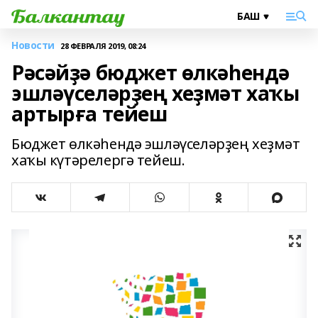
Новости
28 ФЕВРАЛЯ 2019, 08:24
Рәсәйҙә бюджет өлкәһендә
эшләүселәрҙең хеҙмәт хаҡы
артырға тейеш
Бюджет өлкәһендә эшләүселәрҙең хеҙмәт
хаҡы күтәрелергә тейеш.