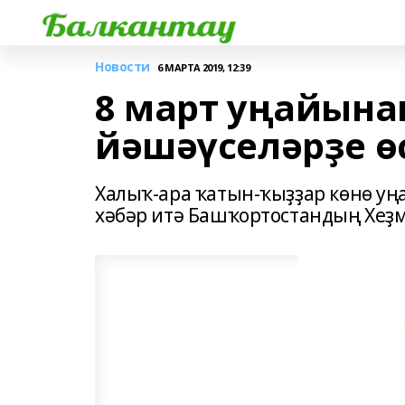
Новости
6 МАРТА 2019, 12:39
8 март уңайына
йәшәүселәрҙе өс
Халыҡ-ара ҡатын-ҡыҙҙар көнө уңа
хәбәр итә Башҡортостандың Хеҙ