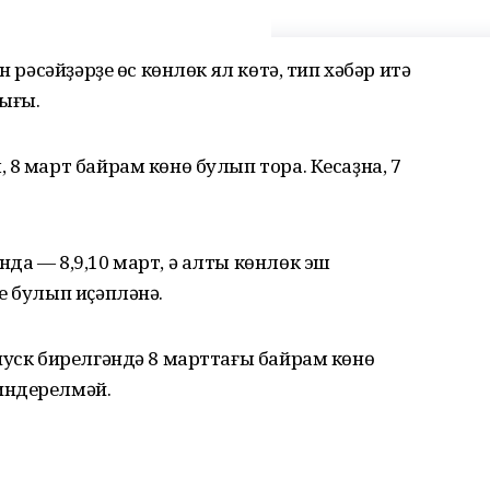
н рәсәйҙәрҙе өс көнлөк ял көтә, тип хәбәр итә
ығы.
 8 март байрам көнө булып тора. Кесаҙна, 7
да — 8,9,10 март, ә алты көнлөк эш
е булып иҫәпләнә.
пуск бирелгәндә 8 марттағы байрам көнө
индерелмәй.