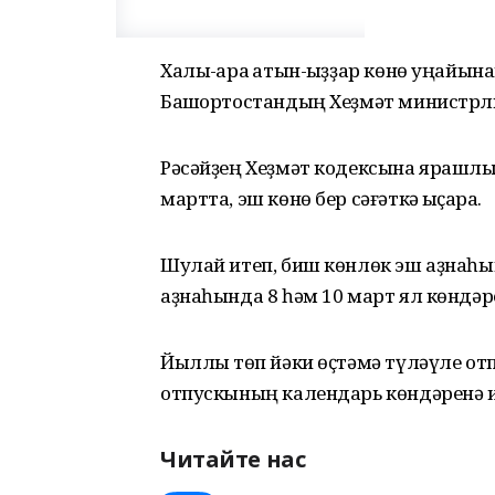
Халыҡ-ара ҡатын-ҡыҙҙар көнө уңайына
Башҡортостандың Хеҙмәт министрл
Рәсәйҙең Хеҙмәт кодексына ярашлы,
мартта, эш көнө бер сәғәткә ҡыҫҡара.
Шулай итеп, биш көнлөк эш аҙнаһын
аҙнаһында 8 һәм 10 март ял көндәр
Йыллыҡ төп йәки өҫтәмә түләүле от
отпускының календарь көндәренә 
Читайте нас