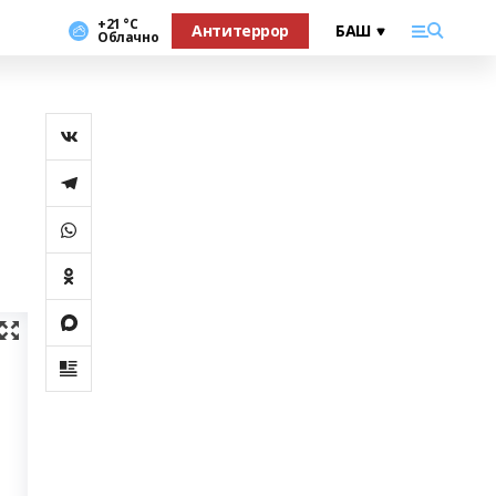
+21 °С
Антитеррор
Облачно