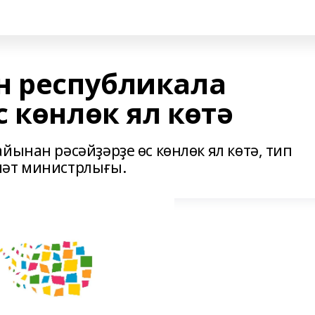
н республикала
 көнлөк ял көтә
йынан рәсәйҙәрҙе өс көнлөк ял көтә, тип
мәт министрлығы.