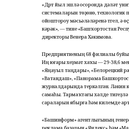
«Дүрт йыл эшләү осоронда дәүләт ун
системаларын төҙөнө, технологик 
ойоштороу мәсьәләләренә түгел, ә 
кәрәк», — тине «Башҡортостан Рес
директоры Венера Хәкимова.
Предприятиеның 68 филиалы буйынс
Иң юғары хеҙмәт хаҡы — 29-38,6 ме
«Яңауыл таңдары», «Белорецкий ра
«Ватандаш», «Панорама Башкортост
журналдарында теркәлгән. Ләкин кү
самаһы. Тармаҡтағы хәлде тигеҙләү
сараларын ябырға һәм килемде арт
«Башинформ» агентлығының генерал
реклама баҙарын «Яндекс» һәм «Ma