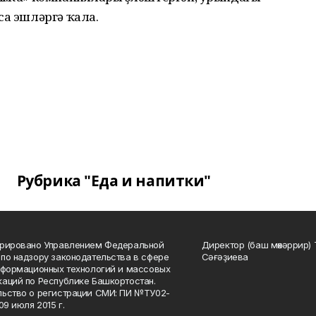
са эшләргә ҡала.
Рубрика "Еда и напитки"
трировано Управлением Федеральной
Директор (баш мөхәррир) 
по надзору законодательства в сфере
Сәғәҙиева
нформационных технологий и массовых
аций по Республике Башкортостан.
ьство о регистрации СМИ: ПИ №ТУ02-
09 июля 2015 г.