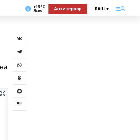
+15 °С
Антитеррор
Ясно
ына