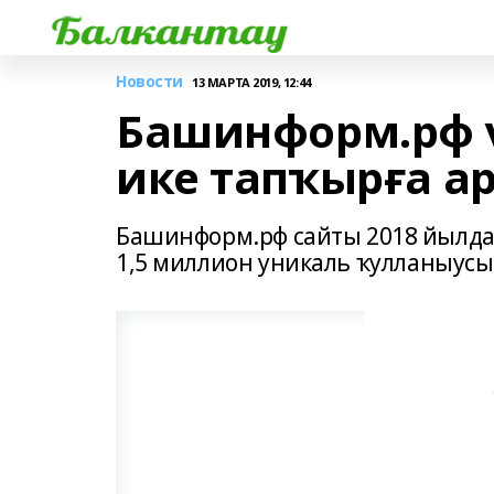
Новости
13 МАРТА 2019, 12:44
Башинформ.рф 
ике тапҡырға а
Башинформ.рф сайты 2018 йылда
1,5 миллион уникаль ҡулланыусы