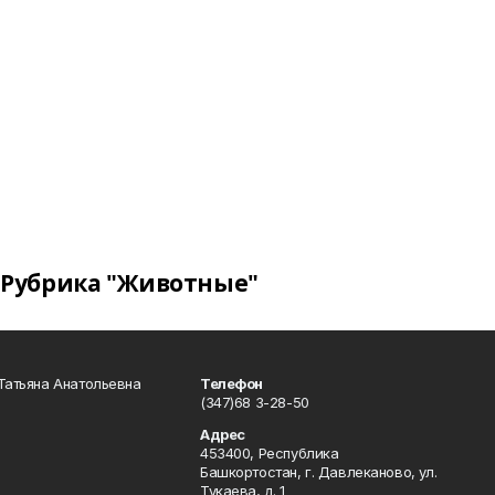
Рубрика "Животные"
Татьяна Анатольевна
Телефон
(347)68 3-28-50
Адрес
453400, Республика
Башкортостан, г. Давлеканово, ул.
Тукаева, д. 1