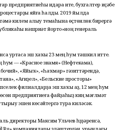
итар предприятиеһы идара итеү, бухгалтер иҫәбе
процестарҙы яйға һалды. 2019 йылда
өҫтәмә килем алыу темаһына өҫтөнлөк бирергә
публикаһы нәшриәт йорто»ноң генераль
а уртаса эш хаҡы 23 мең һум тәшкил итте.
ң һум — «Красное знамя» (Нефтекама),
бочий», «Яйыҡ», «Һаҡмар» гәзиттәрендә,
ана», «Ағиҙел», «Бельские просторы»
пселек филиалдарҙа эш хаҡы аҙ, 12 мең һум
 өсөн предприятиеға файҙаһыҙ киң мәғлүмәт
тырыу эшен көсәйтергә тура киләсәк.
ь директоры Максим Ульчев һүҙҙәренсә,
il.Ru» компаниялары үҙләштергән, урындағы