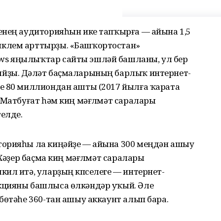
енең аудиторияһын ике тапҡырға — айына 1,5
иклем арттырҙы. «Башҡортостан»
s яңылыҡтар сайты эшләй башланы, ул бер
йҙы. Дәүләт баҫмаларының барлыҡ интернет-
е 80 миллиондан ашты (2017 йылға ҡарата
 Матбуғат һәм киң мәғлүмәт саралары
елде.
торияһы ла киңәйҙе — айына 300 меңдән ашыу
 Хәҙер баҫма киң мәғлүмәт саралары
ил итә, уларҙың күпселеге — интернет-
кцияны башлыса өлкәндәр уҡый. Әле
бөтәһе 360-тан ашыу аккаунт алып бара.