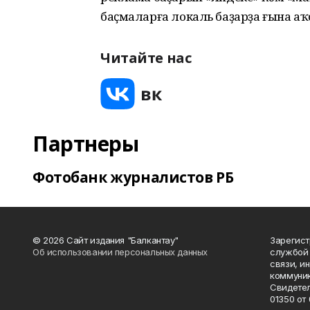
баҫмаларға локаль баҙарҙа ғына аҡ
Читайте нас
Партнеры
Фотобанк журналистов РБ
© 2026 Сайт издания "Балкантау"
Зарегис
Об использовании персональных данных
службой 
связи, и
коммуник
Свидетел
01350 от 