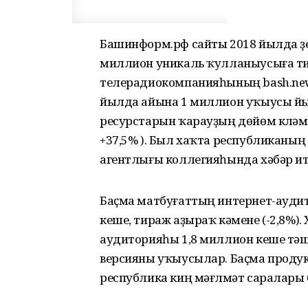
Башинформ.рф сайты 2018 йылда үҙ
миллион уникаль ҡулланыусыға т
телерадиокомпанияһының bash.new
йылда айына 1 миллион уҡыусы йы
ресурстарын ҡарауҙың дөйөм күләм
+37,5% ). Был хаҡта республиканың
агентлығы коллегияһында хәбәр ит
Баҫма матбуғаттың интернет-ауди
кеше, тираж аҙыраҡ кәмене (-2,8%).
аудиторияһы 1,8 миллион кеше тәшк
версияны уҡыусылар. Баҫма проду
республика киң мәғлүмәт саралары 