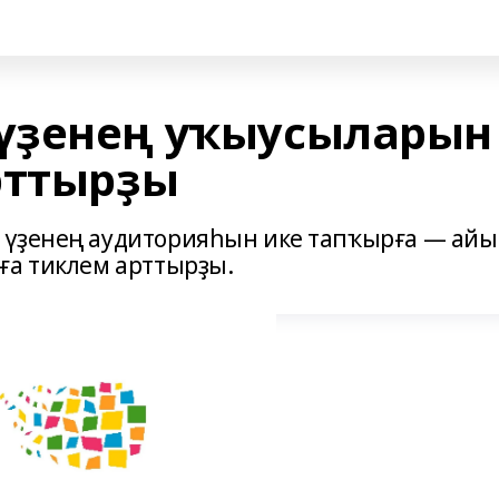
үҙенең уҡыусыларын
рттырҙы
 үҙенең аудиторияһын ике тапҡырға — ай
ға тиклем арттырҙы.