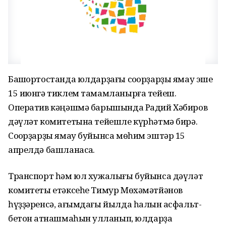
Башҡортостанда юлдарҙағы соҡорҙарҙы ямау эше
15 июнгә тиклем тамамланырға тейеш.
Оператив кәңәшмә барышында Радий Хәбиров
дәүләт комитетына тейешле күрһәтмә бирә.
Соҡорҙарҙы ямау буйынса мөһим эштәр 15
апрелдә башланасаҡ.
Транспорт һәм юл хужалығы буйынса дәүләт
комитеты етәксеһе Тимур Мөхәмәтйәнов
һүҙҙәренсә, ағымдағы йылда һалҡын асфальт-
бетон ҡатнашмаһын ҡулланып, юлдарҙа