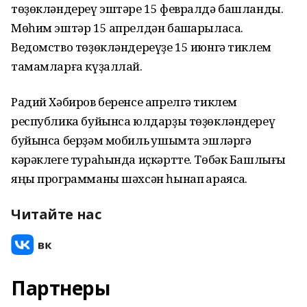
төҙөкләндереү эштәре 15 февралдә башланды.
Мөһим эштәр 15 апрелдән башҡарыласаҡ.
Ведомство төҙөкләндереүҙе 15 июнгә тиклем
тамамларға күҙаллай.
Радий Хәбиров беренсе апрелгә тиклем
республика буйынса юлдарҙы төҙөкләндереү
буйынса берҙәм мобиль ҡушымта эшләргә
кәрәклеге тураһында иҫкәртте. Төбәк Башлығы
яңы программаны шәхсән һынап ҡараясаҡ.
Читайте нас
Партнеры