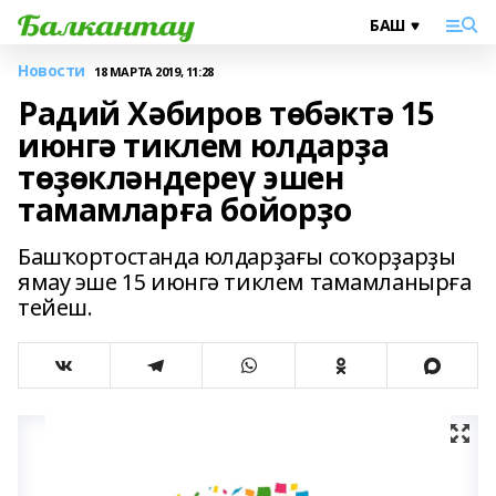
Новости
18 МАРТА 2019, 11:28
Радий Хәбиров төбәктә 15
июнгә тиклем юлдарҙа
төҙөкләндереү эшен
тамамларға бойорҙо
Башҡортостанда юлдарҙағы соҡорҙарҙы
ямау эше 15 июнгә тиклем тамамланырға
тейеш.