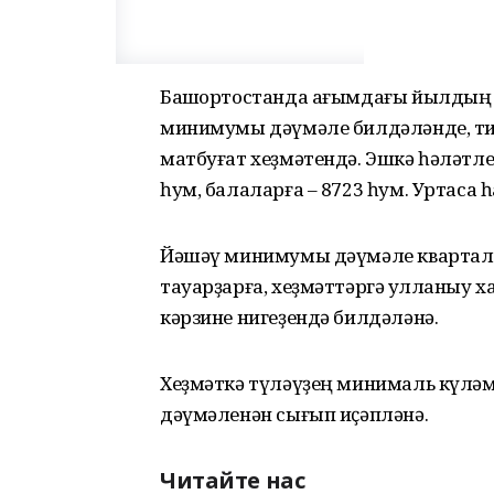
Башҡортостанда ағымдағы йылдың I
минимумы дәүмәле билдәләнде, ти
матбуғат хеҙмәтендә. Эшкә һәләтле 
һум, балаларға – 8723 һум. Уртаса 
Йәшәү минимумы дәүмәле квартал һ
тауарҙарға, хеҙмәттәргә ҡулланыу 
кәрзине нигеҙендә билдәләнә.
Хеҙмәткә түләүҙең минималь күлә
дәүмәленән сығып иҫәпләнә.
Читайте нас