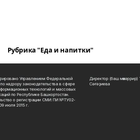
Рубрика "Еда и напитки"
трировано Управлением Федеральной
Директор (баш мөхәррир) 
по надзору законодательства в сфере
Сәғәҙиева
нформационных технологий и массовых
аций по Республике Башкортостан.
ьство о регистрации СМИ: ПИ №ТУ02-
09 июля 2015 г.