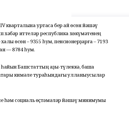
V кварталына уртаса бер ай өсөн йәшәү
п хәбәр иттеләр республика хөкүмәтенең
халыҡ өсөн – 9355 һум, пенсионерҙарға – 7193
һан — 8784 һум.
айын Башстаттың аҙыҡ-түлеккә, башҡа
хаҡтары кимәле тураһындағы ҡулланыусылар
ме һәм социаль өҫтәмәләр йәшәү минимумы