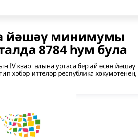
а йәшәү минимумы
талда 8784 һум була
 IV кварталына уртаса бер ай өсөн йәшәү
ип хәбәр иттеләр республика хөкүмәтенең