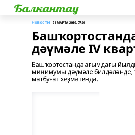
Новости
21 МАРТА 2019, 07:01
Башҡортостанд
дәүмәле IV квар
Башҡортостанда ағымдағы йылдың
минимумы дәүмәле билдәләнде, т
матбуғат хеҙмәтендә.