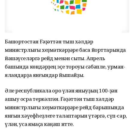
Башҡортостан Ғәҙәттән тыш хәлдәр
министрлығы хеҙмәткәрҙәре баҡса йорттарында
йәшәүселәргә рейд менән сыҡты. Апрель
башында көндәрҙең эҫе тороуы сәбәпле, урман-
яландарҙа янғындар йышайҙы.
Әле республикала ҡоро үлән яныуҙың 100-ҙән
ашыу осраҡ теркәлгән. Ғәҙәттән тыш хәлдәр
министрлығы хеҙмәткәрҙәре рейд барышында
янғын хәүефһеҙлеге талаптарын үтәргә, сүп-сар,
үлән, усаҡ яҡмаҫҡа кәңәш итте.