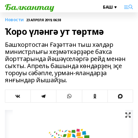
Новости
23 АПРЕЛЯ 2019, 06:38
Ҡоро үләнгә ут төртмә
Башҡортостан Ғәҙәттән тыш хәлдәр
министрлығы хеҙмәткәрҙәре баҡса
йорттарында йәшәүселәргә рейд менән
сыҡты. Апрель башында көндәрҙең эҫе
тороуы сәбәпле, урман-яландарҙа
янғындар йышайҙы.