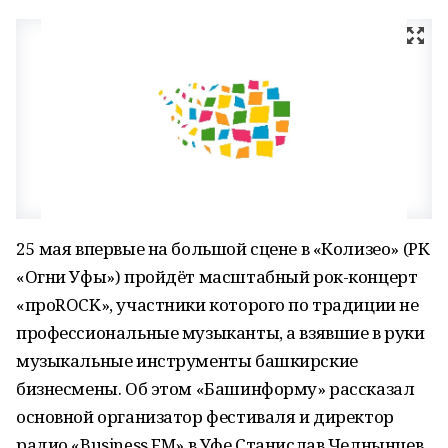
25 мая впервые на большой сцене в «Колизео» (РК
«Огни Уфы») пройдёт масштабный рок-концерт
«проROCK», участники которого по традиции не
профессиональные музыканты, а взявшие в руки
музыкальные инструменты башкирские
бизнесмены. Об этом «Башинформу» рассказал
основной организатор фестиваля и директор
радио «Business FM» в Уфе Станислав Челнынцев.