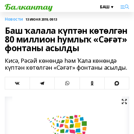
Новости
13 ИЮНЯ 2019, 09:13
Баш ҡалала күптән көтөлгән
80 миллион һумлыҡ «Сәғәт»
фонтаны асылды
Кисә, Рәсәй көнөндә һәм Ҡала көнөндә
күптән көтөлгән «Сәғәт» фонтаны асылды.