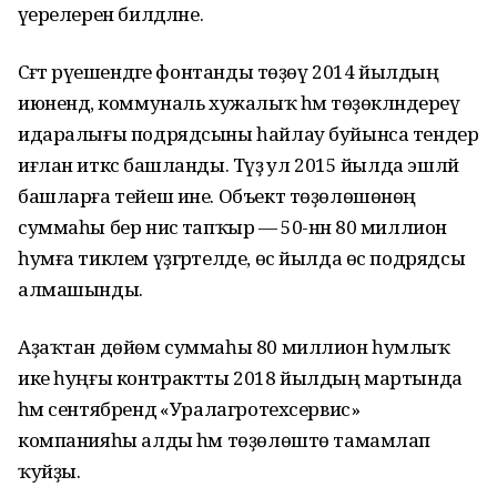
әүерелерен билдәләне.
Сәғәт рәүешендәге фонтанды төҙөү 2014 йылдың
июнендә, коммуналь хужалыҡ һәм төҙөкләндереү
идаралығы подрядсыны һайлау буйынса тендер
иғлан иткәс башланды. Тәүҙә ул 2015 йылда эшләй
башларға тейеш ине. Объект төҙөлөшөнөң
суммаһы бер нисә тапҡыр — 50-нән 80 миллион
һумға тиклем үҙгәртелде, өс йылда өс подрядсы
алмашынды.
Аҙаҡтан дөйөм суммаһы 80 миллион һумлыҡ
ике һуңғы контрактты 2018 йылдың мартында
һәм сентябрендә «Уралагротехсервис»
компанияһы алды һәм төҙөлөштө тамамлап
ҡуйҙы.