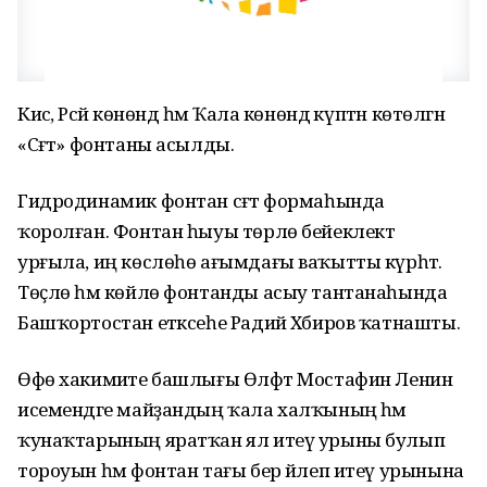
Кисә, Рәсәй көнөндә һәм Ҡала көнөндә күптән көтөлгән
«Сәғәт» фонтаны асылды.
Гидродинамик фонтан сәғәт формаһында
ҡоролған. Фонтан һыуы төрлө бейеклектә
урғыла, иң көслөһө ағымдағы ваҡытты күрһәтә.
Төҫлө һәм көйлө фонтанды асыу тантанаһында
Башҡортостан етәксеһе Радий Хәбиров ҡатнашты.
Өфө хакимиәте башлығы Өлфәт Мостафин Ленин
исемендәге майҙандың ҡала халҡының һәм
ҡунаҡтарының яратҡан ял итеү урыны булып
тороуын һәм фонтан тағы бер йәлеп итеү урынына