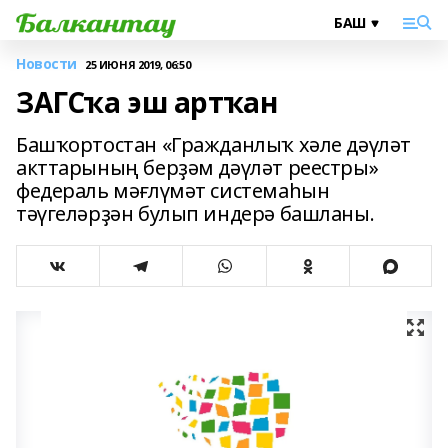
Новости
25 ИЮНЯ 2019, 06:50
ЗАГСҡа эш артҡан
Башҡортостан «Гражданлыҡ хәле дәүләт
акттарының берҙәм дәүләт реестры»
федераль мәғлүмәт системаһын
тәүгеләрҙән булып индерә башланы.