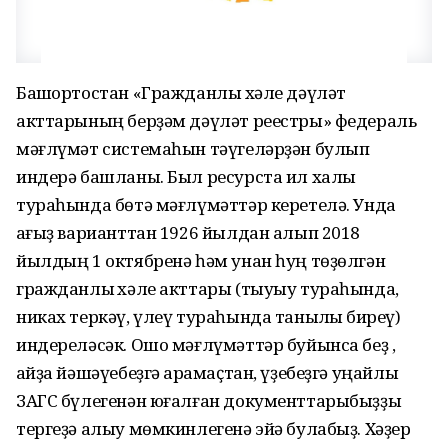
Башҡортостан «Гражданлыҡ хәле дәүләт
акттарының берҙәм дәүләт реестры» федераль
мәғлүмәт системаһын тәүгеләрҙән булып
индерә башланы. Был ресурста ил халҡы
тураһында бөтә мәғлүмәттәр керетелә. Унда
ҡағыҙ варианттан 1926 йылдан алып 2018
йылдың 1 октябренә һәм унан һуң төҙөлгән
гражданлыҡ хәле акттары (тыуыу тураһында,
никах теркәү, үлеү тураһында таныҡлыҡ биреү)
индереләсәк. Ошо мәғлүмәттәр буйынса беҙ ,
ҡайҙа йәшәүебеҙгә ҡарамаҫтан, үҙебеҙгә уңайлы
ЗАГС бүлегенән юғалған документтарыбыҙҙы
тергеҙә алыу мөмкинлегенә эйә булабыҙ. Хәҙер