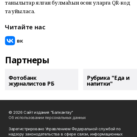
таныҡлыҡтар ялған булмаһын өсөн уларға QR-код
та ҡуйыласаҡ.
Читайте нас
Партнеры
Фотобанк
Рубрика "Еда и
журналистов РБ
напитки"
© 2026 Сайт издания "Балкантау"
Об использовании персональных данных
Зарегистрировано Управлением Федеральной службой по
надзору законодательства в сфере связи, информационных