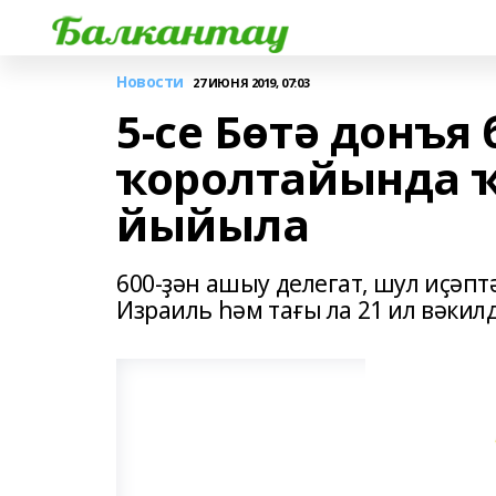
Новости
27 ИЮНЯ 2019, 07:03
5-се Бөтә донъ
ҡоролтайында 
йыйыла
600-ҙән ашыу делегат, шул иҫәп
Израиль һәм тағы ла 21 ил вәкил