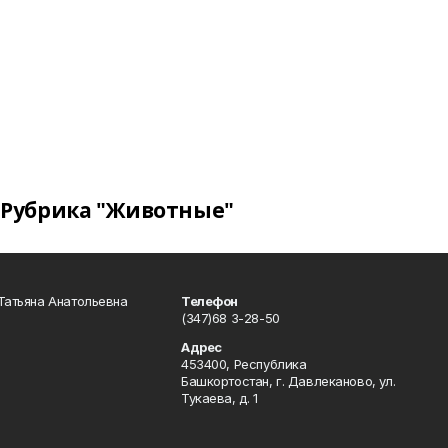
Рубрика "Животные"
Татьяна Анатольевна
Телефон
(347)68 3-28-50
Адрес
453400, Республика
Башкортостан, г. Давлеканово, ул.
Тукаева, д. 1