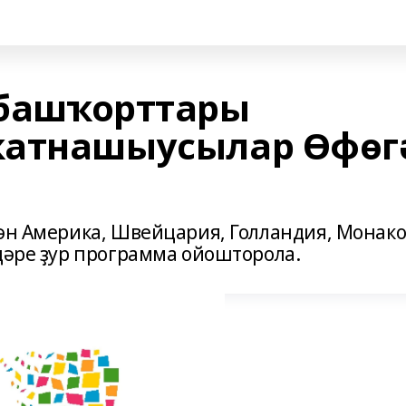
я башҡорттары
ҡатнашыусылар Өфөг
тән Америка, Швейцария, Голландия, Монако
дәре ҙур программа ойошторола.