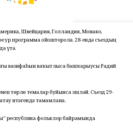
 Америка, Швейцария, Голландия, Монако,
ре ҙур программа ойошторола. 28-ендә съездың
да үтә.
ғы вазифаһын ваҡытлыса башҡарыусы Радий
енеп төрлө темалар буйынса эшләй. Съезд 29-
тау итәгендә тамамлана.
ы” республика фольклор байрамында