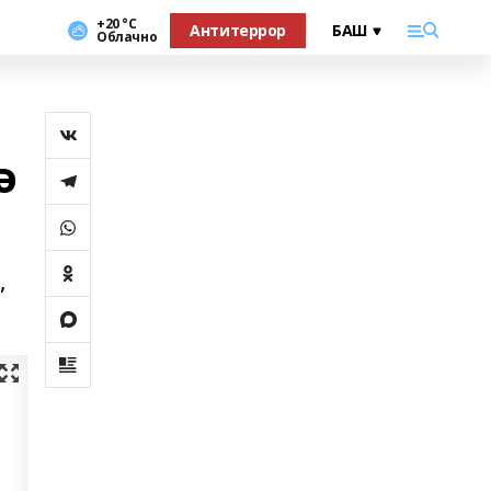
+20 °С
Антитеррор
Облачно
ә
,