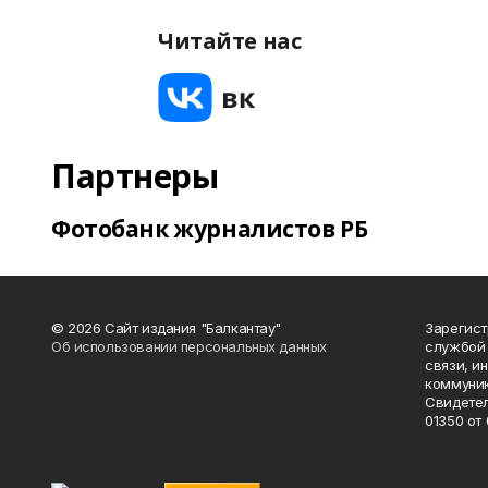
Читайте нас
Партнеры
Фотобанк журналистов РБ
© 2026 Сайт издания "Балкантау"
Зарегис
Об использовании персональных данных
службой 
связи, и
коммуник
Свидетел
01350 от 