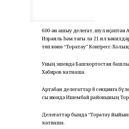
600-ҙән ашыу делегат, шул иҫәптән
Израиль һәм тағы ла 21 ил вәкилдә
төп көнө “Торатау” Конгресс-Холын
Уның эшендә Башҡортостан башлы
Хәбиров ҡатнаша.
Артабан делегаттар 8 секцияға бүл
сы июндә Ишембай районының Тора
Делегаттар бында “Торатау йыйын
ҡатнаша.