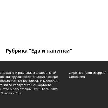
Рубрика "Еда и напитки"
трировано Управлением Федеральной
Директор (баш мөхәррир) 
по надзору законодательства в сфере
Сәғәҙиева
нформационных технологий и массовых
аций по Республике Башкортостан.
ьство о регистрации СМИ: ПИ №ТУ02-
09 июля 2015 г.