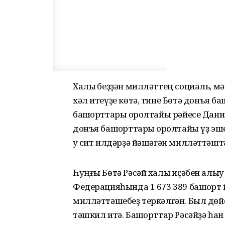
Халыҡ беҙҙән милләттең социаль, мә
хәл итеүҙе көтә, тине Бөтә донъя 
башҡорттары ҡоролтайы рәйесе Данир
донъя башҡорттары ҡоролтайы үҙ эш
уҡ сит илдәрҙә йәшәгән милләттәшт
Һуңғы Бөтә Рәсәй халыҡ иҫәбен алы
Федерацияһында 1 673 389 башҡорт 
милләттәшебеҙ теркәлгән. Был дөй
тәшкил итә. Башҡорттар Рәсәйҙә һа