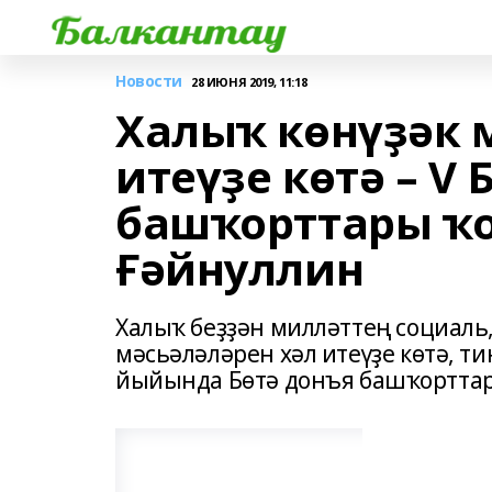
Новости
28 ИЮНЯ 2019, 11:18
Халыҡ көнүҙәк 
итеүҙе көтә – V 
башҡорттары ҡ
Ғәйнуллин
Халыҡ беҙҙән милләттең социаль
мәсьәләләрен хәл итеүҙе көтә, 
йыйында Бөтә донъя башҡорттар