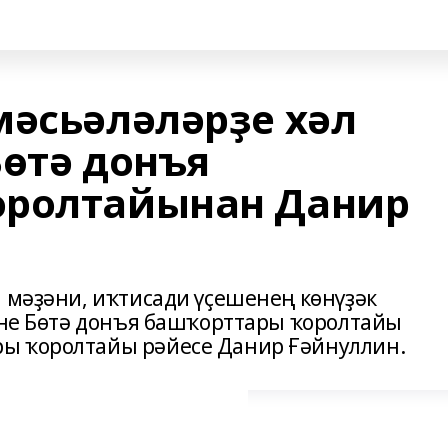
мәсьәләләрҙе хәл
Бөтә донъя
оролтайынан Данир
, мәҙәни, иҡтисади үҫешенең көнүҙәк
тине Бөтә донъя башҡорттары ҡоролтайы
ы ҡоролтайы рәйесе Данир Ғәйнуллин.