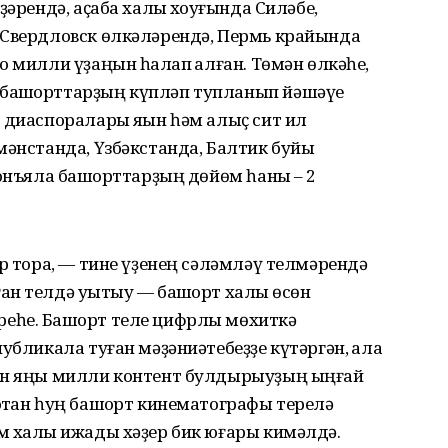
әрендә, аҫаба халыҡ хоҡуғында Силәбе,
 Свердловск өлкәләрендә, Пермь крайында
 милли үҙаңын һаҡлап ҡалған. Төмән өлкәһе,
башҡорттарҙың күпләп тупланып йәшәүе
 диаспоралары яҡын һәм алыҫ сит ил
мәнстанда, Үзбәкстанда, Балтик буйы
Донъяла башҡорттарҙың дөйөм һаны – 2
ар тора, — тине үҙенең сәләмләү телмәрендә
н телдә уҡытыу — башҡорт халҡы өсөн
еһе. Башҡорт теле цифрлы мөхиткә
убликала туған мәҙәниәтебеҙҙе күтәргән, ҡала
ған яңы милли контент булдырыуҙың ыңғай
ҡтан һуң башҡорт кинематографы терелә
м халыҡ ижады хәҙер бик юғары кимәлдә.