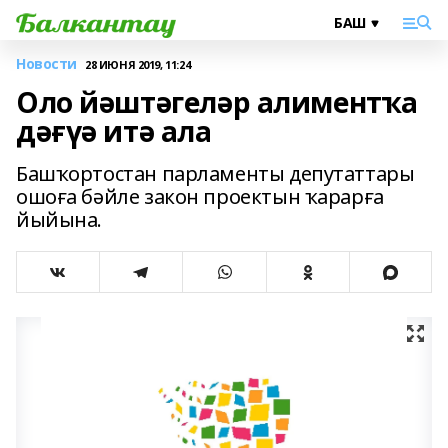
Новости
28 ИЮНЯ 2019, 11:24
Оло йәштәгеләр алиментҡа
дәғүә итә ала
Башҡортостан парламенты депутаттары
ошоға бәйле закон проектын ҡарарға
йыйына.