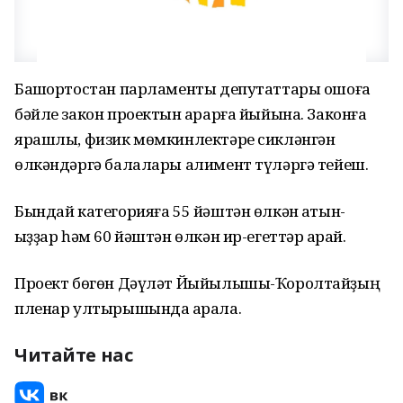
Башҡортостан парламенты депутаттары ошоға
бәйле закон проектын ҡарарға йыйына. Законға
ярашлы, физик мөмкинлектәре сикләнгән
өлкәндәргә балалары алимент түләргә тейеш.
Бындай категорияға 55 йәштән өлкән ҡатын-
ҡыҙҙар һәм 60 йәштән өлкән ир-егеттәр ҡарай.
Проект бөгөн Дәүләт Йыйылышы-Ҡоролтайҙың
пленар ултырышында ҡарала.
Читайте нас