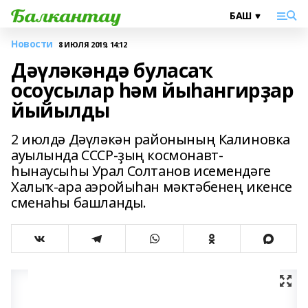
Новости
8 ИЮЛЯ 2019, 14:12
Дәүләкәндә буласаҡ
осоусылар һәм йыһангирҙар
йыйылды
2 июлдә Дәүләкән районының Калиновка
ауылында СССР-ҙың космонавт-
һынаусыһы Урал Солтанов исемендәге
Халыҡ-ара аэройыһан мәктәбенең икенсе
сменаһы башланды.