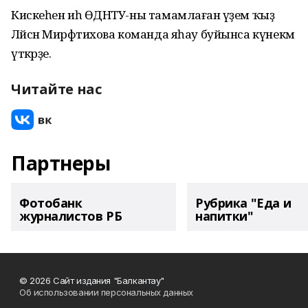
Кискеһен иһә ӨДНТУ-ны тамамлаған әүҙем ҡыҙ
Ләйсән Мирфәтихова команда яһау буйынса күнекмә
үткәрҙе.
Читайте нас
Партнеры
Фотобанк
Рубрика "Еда и
журналистов РБ
напитки"
© 2026 Сайт издания "Балкантау"
Об использовании персональных данных