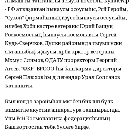
Алмашты тантаналы асыуға почетлы ҡунаҡтар
- РФ атҡаҙанған һынаусы осоусыһы, Рәсәй Геройы,
"Сухой" фирмаһының әйҙәүсе һынаусы осоусыһы,
илебеҙ Хәрби көстәре ветераны Юрий Ващук,
Роскосмостың һынаусы космонавты Сергей
Кудь-Сверчков, Дәүләкән районында тыуып үҫкән
яҡташыбыҙ, яҙыусы, хәрби хәрәкәттәр ветераны
Мәхмүт Сәлимов, ӨДАТУ проректоры Георгий
Агеев, "ФКР" БРООО-һы башҡарма директоры
Сергей Плюхов һәм дә легендар Урал Солтанов
ҡатнашты.
Был көндө аэройыһан мәктәбенә бик шәп бүләк -
ҡиммәтле акустик аппаратура тапшырылды.
Уны Рәсәй Космонавтика федерацияһының
Башҡортостан төбәк бүлеге бирҙе.