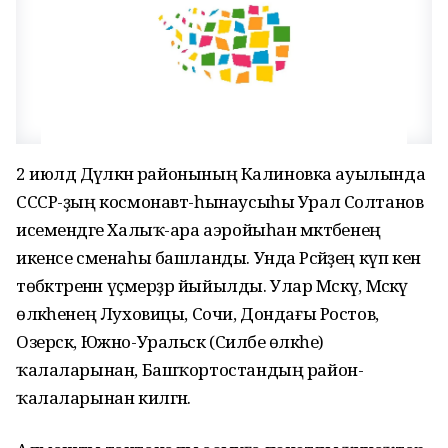
2 июлдә Дәүләкән районының Калиновка ауылында
СССР-ҙың космонавт-һынаусыһы Урал Солтанов
исемендәге Халыҡ-ара аэройыһан мәктәбенең
икенсе сменаһы башланды. Унда Рәсәйҙең күп кенә
төбәктәренән үҫмерҙәр йыйылды. Улар Мәскәү, Мәскәү
өлкәһенең Луховицы, Сочи, Дондағы Ростов,
Озерск, Южно-Уральск (Силәбе өлкәһе)
ҡалаларынан, Башҡортостандың район-
ҡалаларынан килгән.