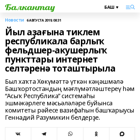
Новости
6 АВГУСТА 2019, 08:31
Йыл аҙағына тиклем
республикала барлыҡ
фельдшер-акушерлыҡ
пункттары интернет
селтәренә тоташтырыла
Был хаҡта Хөкүмәттә үткән кәңәшмәлә
Башҡортостандың мәғлүмәтләштереү һәм
“Асыҡ Республика” системаһы
эшмәкәрлеге мәсьәләләре буйынса
комитеты рәйесе вазифаһын башҡарыусы
Геннадий Разумикин белдерҙе.