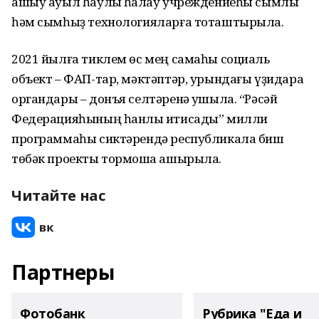
ашыу ауыл һаулыҡ һаҡлау учреждениеһы сымлы
һәм сымһыҙ технологияларға тоташтырыла.
2021 йылға тиклем өс мең самаһы социаль
объект – ФАП-тар, мәктәптәр, урындағы үҙидара
органдары – донъя селтәренә ҡушыла. “Рәсәй
Федерацияһының һанлы иҡтисады” милли
программаһы сиктәрендә республикала биш
төбәк проекты тормошҡа ашырыла.
Читайте нас
Партнеры
Фотобанк
Рубрика "Еда и