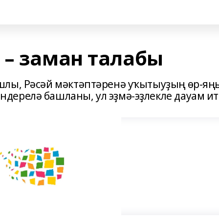
 – заман талабы
шлы, Рәсәй мәктәптәренә уҡытыуҙың өр-яң
ерелә башланы, ул эҙмә-эҙлекле дауам ит