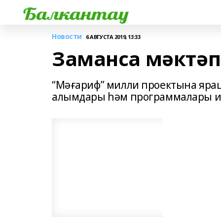
Новости
6 АВГУСТА 2019, 13:33
Заманса мәктәп
“Мәғариф” милли проектына яра
алымдары һәм программалары инд