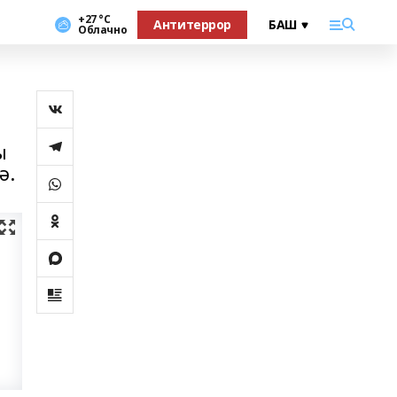
+27 °С
Антитеррор
Облачно
ы
ә.