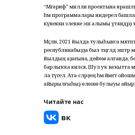
“Мәғариф” милли проектына ярашлы,
һәм программалары индерелә башланы,
күнеккән элекке эш алымы үткәндәрҙә
Мәҫәлән, 2021 йылда тулыһынса мәктәптә
республикабыҙҙа был тәңгәлдә эштә
йылдың аҙағына, дөйөм алғанда, 
барлыҡҡа киләсәк. Шул уҡ ваҡытта м
ла түгел. Ата-әсәләрҙең һәм йәмәғәт
айырылғыһыҙ өлөшө булыуы айыры
Читайте нас