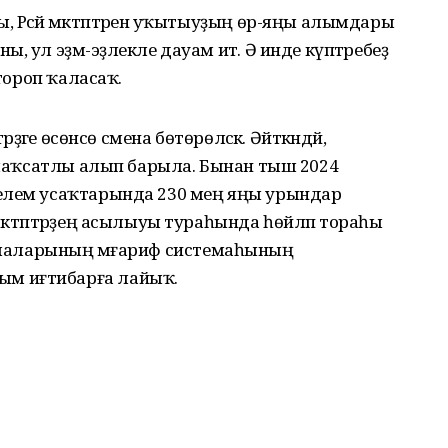
 Рәсәй мәктәптәренә уҡытыуҙың өр-яңы алымдары
 ул эҙмә-эҙлекле дауам итә. Ә инде күптәребеҙ
 тороп ҡаласаҡ.
рҙәге өсөнсө смена бөтөрөләсәк. Әйткәндәй,
р маҡсатлы алып барыла. Бынан тыш 2024
белем усаҡтарында 230 мең яңы урындар
әктәптәрҙең асылыуы тураһында һөйләп тораһы
 ойошмаларының мәғариф системаһының
м иғтибарға лайыҡ.