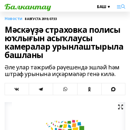
Новости
8 АВГУСТА 2019, 07:33
Мәскәүҙә страховка полисы
юҡлығын асыҡлаусы
камералар урынлаштырыла
башланы
Әле улар тәжрибә рәүешендә эшләй һәм
штраф урынына иҫкәрмәләр генә килә.