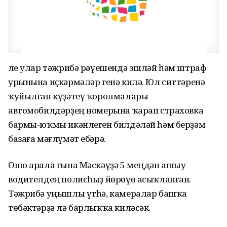
Әле улар тәжрибә рәүешендә эшләй һәм штраф
урынына иҫкәрмәләр генә килә. Юл ситтәренә
ҡуйылған күҙәтеү ҡоролмалары
автомобилдәрҙең номерына ҡарап страховка
бармы-юҡмы икәнлеген билдәләй һәм берҙәм
базаға мәғлүмәт ебәрә.
Ошо арала ғына Мәскәүҙә 5 меңдән ашыу
водителдең полисһыҙ йөрөүө асыҡланған.
Тәжрибә уңышлы үтһә, камералар башҡа
төбәктәрҙә лә барлыҡҡа киләсәк.