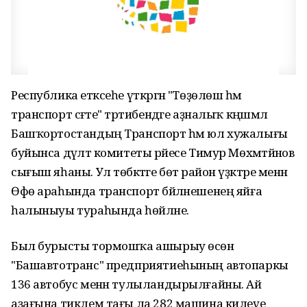
Республика етәксеһе үткәргән "Төҙөлөш һәм
транспорт сәғәте" тәртибендәге аҙналыҡ кәңәшмәлә
Башҡортостандың Транспорт һәм юл хужалығы
буйынса дәүләт комитеты рәйесе Тимур Мөхәмәтйәнов
сығыш яһаны. Ул төбәктәге бөтә район үҙәктәре менән
Өфө араһында транспорт бәйләнешенең яйға
һалыныуы тураһында һөйләне.
Был бурысты тормошҡа ашырыу өсөн
"Башавтотранс" предприятиеһының автопаркы
136 автобус менән тулыландырылғайны. Ай
аҙағына тиклем тағы ла 282 машина килеүе