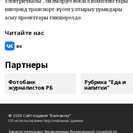
электричкаһы", биләмәләрҙәге вокзал комплекстары
нигеҙендә транспорт-күсеп ултырыу урындары
асыу проекттары тикшерелде.
Читайте нас
Партнеры
Фотобанк
Рубрика "Еда и
журналистов РБ
напитки"
© 2026 Сайт издания "Балкантау"
Об использовании персональных данных
Зарегистрировано Управлением Федеральной службой по