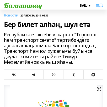
Новости
20 АВГУСТА 2019, 06:39
Бер билет алһаң, шул етә
Республика етәксеһе үткәргән "Төҙөлөш
һәм транспорт сәғәте" тәртибендәге
аҙналыҡ кәңәшмәлә Башҡортостандың
Транспорт һәм юл хужалығы буйынса
дәүләт комитеты рәйесе Тимур
Мөхәмәтйәнов сығыш яһаны.