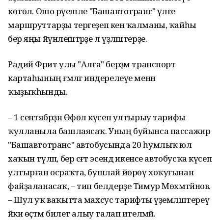
көтөлә. Ошо рәүешле "Башавтотранс" әүәлге
маршруттарҙы тергеҙеп кенә ҡалманы, ҡайһы
бер яңы йүнәлештәрҙе лә үҙләштерҙе.
Радий Фәрит улы "Алға" берҙәм транспорт
картаһының ғәмәлгә индерелеүе менән
ҡыҙыҡһынды.
– 1 сентябрҙән Өфөлә күсеп ултырыу тарифы
ҡулланыла башлаясаҡ. Уның буйынса пассажир
"Башавтотранс" автобусында 20 һумлыҡ юл
хаҡын түләп, бер сәғәт эсендә икенсе автобусҡа күсеп
ултырған осраҡта, бушлай йөрөү хоҡуғынан
файҙаланасаҡ, – тип белдерҙе Тимур Мөхәмәтйәнов.
– Шул уҡ ваҡытта махсус тарифты әүҙемләштереү
йәки өҫтәмә билет алыу талап ителмәй.