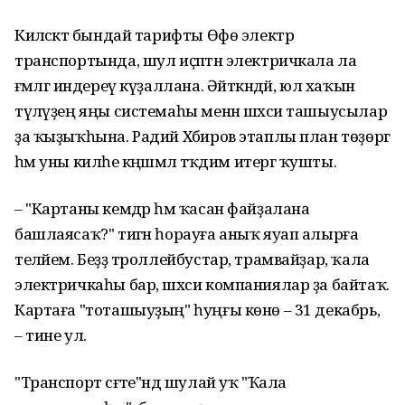
Киләсәктә бындай тарифты Өфө электр
транспортында, шул иҫәптән электричкала ла
ғәмәлгә индереү күҙаллана. Әйткәндәй, юл хаҡын
түләүҙең яңы системаһы менән шәхси ташыусылар
ҙа ҡыҙыҡһына. Радий Хәбиров этаплы план төҙөргә
һәм уны киләһе кәңәшмәлә тәҡдим итергә ҡушты.
– "Картаны кемдәр һәм ҡасан файҙалана
башлаясаҡ?" тигән һорауға аныҡ яуап алырға
теләйем. Беҙҙә троллейбустар, трамвайҙар, ҡала
электричкаһы бар, шәхси компаниялар ҙа байтаҡ.
Картаға "тоташыуҙың" һуңғы көнө – 31 декабрь,
– тине ул.
"Транспорт сәғәте"ндә шулай уҡ "Ҡала