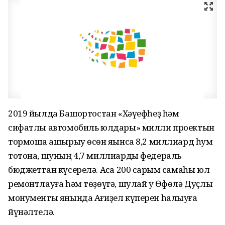
2019 йылда Башҡортостан «Хәүефһеҙ һәм
сифатлы автомобиль юлдары» милли проектын
тормошҡа ашырыу өсөн яҡынса 8,2 миллиард һум
тотона, шуның 4,7 миллиарды федераль
бюджеттан күсерелә. Аҡса 200 саҡрым самаһы юл
ремонтлауға һәм төҙөүгә, шулай уҡ Өфөлә Дуҫлыҡ
монументы янында Ағиҙел күперен һалыуға
йүнәлтелә.