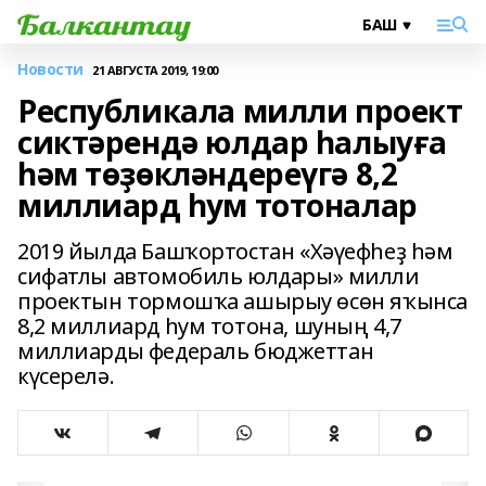
Новости
21 АВГУСТА 2019, 19:00
Республикала милли проект
сиктәрендә юлдар һалыуға
һәм төҙөкләндереүгә 8,2
миллиард һум тотоналар
2019 йылда Башҡортостан «Хәүефһеҙ һәм
сифатлы автомобиль юлдары» милли
проектын тормошҡа ашырыу өсөн яҡынса
8,2 миллиард һум тотона, шуның 4,7
миллиарды федераль бюджеттан
күсерелә.