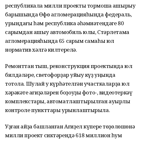
республикала милли проекты тормошҡа ашырыу
барышында Өфө агломерацияһында федераль,
урындағы һәм республика әһәмиәтендәге 80
саҡрымдан ашыу автомобиль юлы, Стәрлетамаҡ
агломерацияһында 65 саҡрым самаһы юл
норматив хәлгә килтерелә.
Ремонттан тыш, реконструкция проектында юл
билдәләре, светофорҙар ҡуйыу күҙ уңында
тотола. Шулай уҡ күрһәтелгән участкаларҙа юл
хәрәкәте ҡағиҙәләрен боҙоуҙы фото-, видеотеркәү
комплекстары, автоматлаштырылған ауырлыҡ
контроле пункттары урынлаштырыла.
Уҙған айҙа башланған Ағиҙел күпере төҙөлөшөнә
милли проект сиктәрендә 618 миллион һум