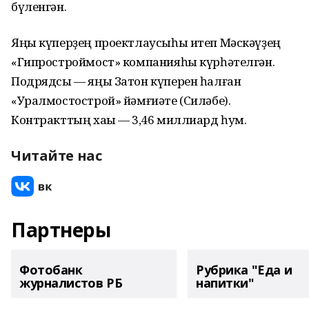
бүленгән.
Яңы күперҙең проектлаусыһы итеп Мәскәүҙең
«Гипростроймост» компанияһы күрһәтелгән.
Подрядсы — яңы Затон күперен һалған
«Уралмостострой» йәмғиәте (Силәбе).
Контракттың хаҡы — 3,46 миллиард һум.
Читайте нас
Партнеры
Фотобанк
Рубрика "Еда и
журналистов РБ
напитки"