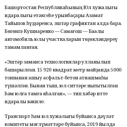
Башҡортостан Республикаһының Юл хужалығы
идаралығы етәксеһе урынбаҫары Азамат
Тайыпов һүҙҙәренсә, эштәр графиктан алда бара.
Бөгөнгә Кушнаренко — Саҡмағош — Баҡалы
автомобиль юлы участкаларын төҙөкләндереү
тамамланған.
«Эштәр заманса технологиялар ҡулланылып
башҡарылған. 15 920 квадрат метр майҙанда 5000
тоннанан ашыу асфальт-бетон ҡатнашмаһы
түшәлгән. Бынан тыш, юл ситтәре нығытылған
һәм юлға тамға яһалған», — тип хәбәр итте
идаралыҡ вәкиле.
Транспорт һәм юл хужалығы буйынса дәүләт
комитеты мәғлүмәттәре буйынса, 2019 йылда