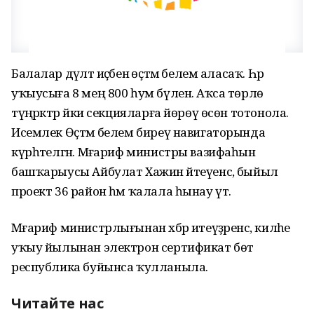
Балалар дәүләт иҫәбенә өҫтәмә белем аласаҡ. Һәр
уҡыусыға 8 мең 800 һум бүленә. Аҡса төрлө
түңәрәктәр йәки секцияларға йөрөү өсөн тотонола.
Исемлек Өҫтәмә белем биреү навигаторында
күрһәтелгән. Мәғариф министры вазифаһын
башҡарыусы Айбулат Хажин әйтеүенсә, быйыл
проект 36 район һәм ҡалала һынау үтә.
Мәғариф министрлығынан хәбәр итеүҙәренсә, киләһе
уҡыу йылынан электрон сертификат бөтә
республика буйынса ҡулланыла.
Читайте нас