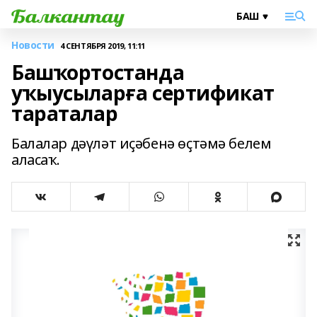
Новости
4 СЕНТЯБРЯ 2019, 11:11
Башҡортостанда
уҡыусыларға сертификат
тараталар
Балалар дәүләт иҫәбенә өҫтәмә белем
аласаҡ.