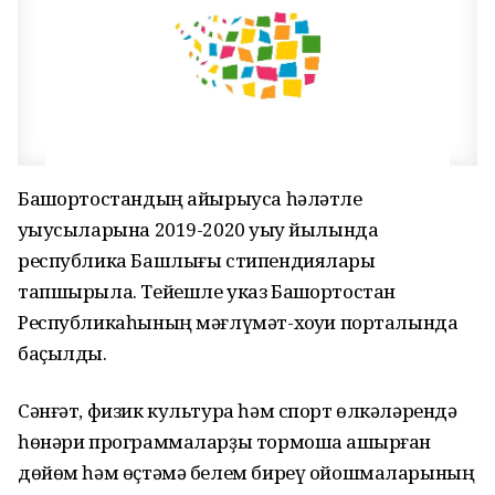
Башҡортостандың айырыуса һәләтле
уҡыусыларына 2019-2020 уҡыу йылында
республика Башлығы стипендиялары
тапшырыла. Тейешле указ Башҡортостан
Республикаһының мәғлүмәт-хоҡуҡи порталында
баҫылды.
Сәнғәт, физик культура һәм спорт өлкәләрендә
һөнәри программаларҙы тормошҡа ашырған
дөйөм һәм өҫтәмә белем биреү ойошмаларының