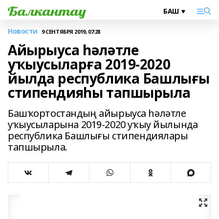
Новости
9 СЕНТЯБРЯ 2019, 07:28
Айырыуса һәләтле
уҡыусыларға 2019-2020
йылда республика Башлығы
стипендияһы тапшырыла
Башҡортостандың айырыуса һәләтле
уҡыусыларына 2019-2020 уҡыу йылында
республика Башлығы стипендиялары
тапшырыла.