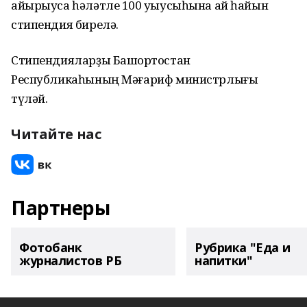
айырыуса һәләтле 100 уҡыусыһына ай һайын
стипендия бирелә.
Стипендияларҙы Башҡортостан
Республикаһының Мәғариф министрлығы
түләй.
Читайте нас
Партнеры
Фотобанк
Рубрика "Еда и
журналистов РБ
напитки"