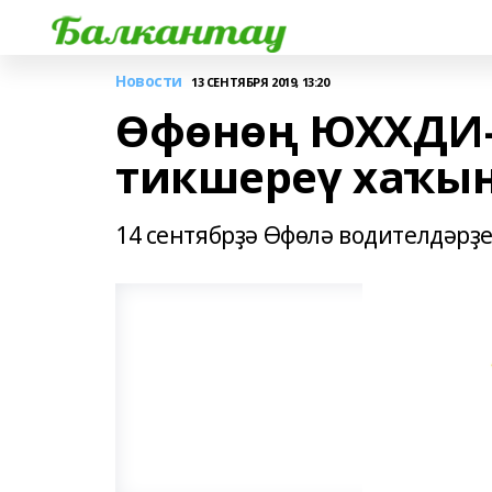
Новости
13 СЕНТЯБРЯ 2019, 13:20
Өфөнөң ЮХХДИ-
тикшереү хаҡын
14 сентябрҙә Өфөлә водителдәрҙ