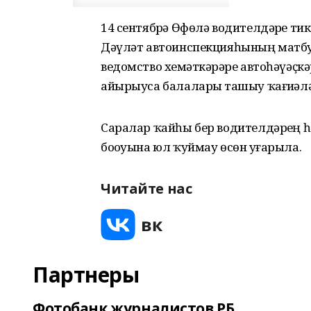
14 сентябрҙә Өфөлә водителдәрҙе т
Дәүләт автоинспекцияһының матбуғ
ведомство хеҙмәткәрҙәре автоһәүәҫкә
айырыуса балаларҙы ташыу ҡағиҙәлә
Саралар ҡайһы бер водителдәрҙең һ
боҙоуына юл ҡуймау өсөн уҙғарыла.
Читайте нас
Партнеры
Фотобанк журналистов РБ