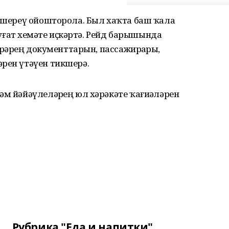
икшереү ойошторола. Был хаҡта баш ҡала
ат хеҙмәте иҫкәртә. Рейд барышында
рҙәрҙең документтарын, пассажирҙарҙы,
рен үтәүен тикшерә.
әм йәйәүлеләрҙең юл хәрәкәте ҡағиҙәләрен
Рубрика "Еда и напитки"