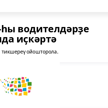
һы водителдәрҙе
да иҫкәртә
е тикшереү ойошторола.