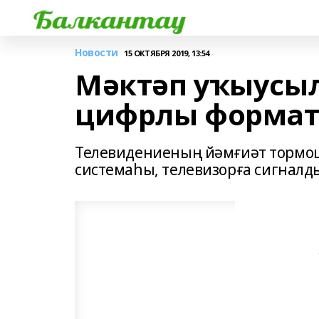
Новости
15 ОКТЯБРЯ 2019, 13:54
Мәктәп уҡыусы
цифрлы формат
Телевидениеның йәмғиәт тормо
системаһы, телевизорға сигнал