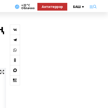
+22 °С
Антитеррор
Облачно
ң