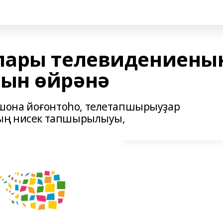
лары телевидениены
ын өйрәнә
шона йоғонтоһо, телетапшырыуҙар
дың нисек тапшырылыуы,