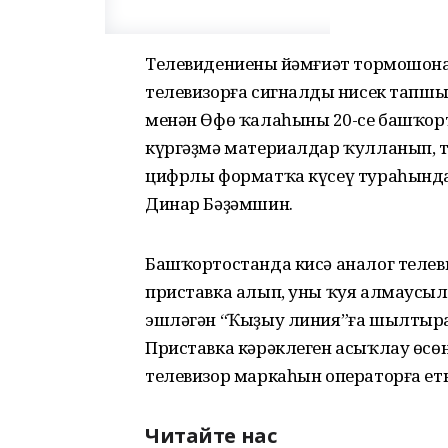
Телевидениеның йәмғиәт тормошон
телевизорға сигналдың нисек тап
менән Өфө ҡалаһының 20-се башҡо
күргәҙмә материалдар ҡулланып, 
цифрлы форматҡа күсеү тураһында
Динар Бәҙәмшин.
Башҡортостанда кисә аналог телев
приставка алып, уны ҡуя алмаусылар
эшләгән “Ҡыҙыу линия”ға шылтыра
Приставка кәрәклеген асыҡлау өсө
телевизор маркаһын операторға ет
Читайте нас