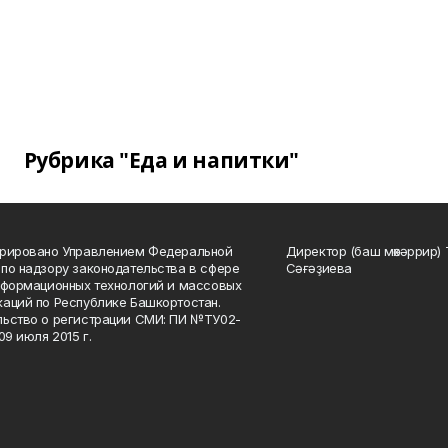
Рубрика "Еда и напитки"
трировано Управлением Федеральной
Директор (баш мөхәррир) 
по надзору законодательства в сфере
Сәғәҙиева
нформационных технологий и массовых
аций по Республике Башкортостан.
ьство о регистрации СМИ: ПИ №ТУ02-
09 июля 2015 г.