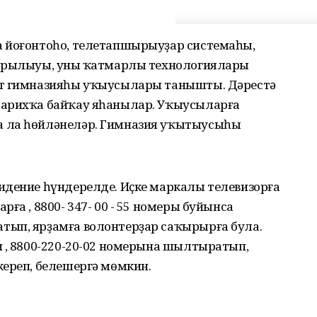
а йоғонтоһо, телетапшырыуҙар системаһы,
шырылыуы, уның ҡатмарлы технологиялары
рт гимназияһы уҡыусылары танышты. Дәрестә
тарихҡа байҡау яһанылар. Уҡыусыларға
 ла һөйләнеләр. Гимназия уҡытыусыһы
идение һүндерелде. Иҫке маркалы телевизорға
ға , 8800- 347- 00 - 55 номеры буйынса
тып, ярҙамға волонтерҙар саҡырырға була.
н , 8800-220-20-02 номерына шылтыратып,
кереп, белешергә мөмкин.