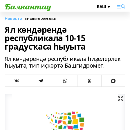
Новости
8 НОЯБРЯ 2019, 06:45
Ял көндәрендә
республикала 10-15
градусҡаса һыуыта
Ял көндәрендә республикала һиҙелерлек
һыуыта, тип иҫкәртә Башгидромет.