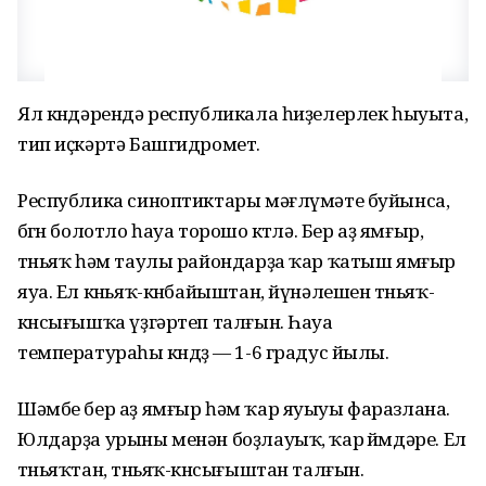
Ял көндәрендә республикала һиҙелерлек һыуыта,
тип иҫкәртә Башгидромет.
Республика синоптиктары мәғлүмәте буйынса,
бөгөн болотло һауа торошо көтөлә. Бер аҙ ямғыр,
төньяҡ һәм таулы райондарҙа ҡар ҡатыш ямғыр
яуа. Ел көньяҡ-көнбайыштан, йүнәлешен төньяҡ-
көнсығышҡа үҙгәртеп талғын. Һауа
температураһы көндөҙ — 1-6 градус йылы.
Шәмбе бер аҙ ямғыр һәм ҡар яуыуы фаразлана.
Юлдарҙа урыны менән боҙлауыҡ, ҡар өйөмдәре. Ел
төньяҡтан, төньяҡ-көнсығыштан талғын.