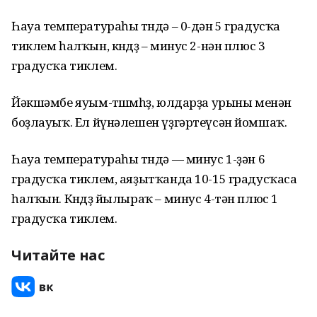
Һауа температураһы төндә – 0-дән 5 градусҡа
тиклем һалҡын, көндөҙ – минус 2-нән плюс 3
градусҡа тиклем.
Йәкшәмбе яуым-төшөмһөҙ, юлдарҙа урыны менән
боҙлауыҡ. Ел йүнәлешен үҙгәртеүсән йомшаҡ.
Һауа температураһы төндә — минус 1-ҙән 6
градусҡа тиклем, аяҙытҡанда 10-15 градусҡаса
һалҡын. Көндөҙ йылыраҡ – минус 4-тән плюс 1
градусҡа тиклем.
Читайте нас