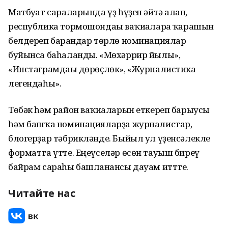
Матбуғат сараларында үҙ һүҙен әйтә алған,
республика тормошондағы ваҡиғаларға ҡарашын
белдереп барғандар төрлө номинациялар
буйынса баһаланды. «Мөхәррир йылы»,
«Инстаграмдағы дөрөҫлөк», «Журналистика
легендаһы».
Төбәк һәм район ваҡиғаларын еткереп барыусы
һәм башҡа номинацияларҙа журналистар,
блогерҙар тәбрикләнде. Быйыл ул үҙенсәлекле
форматта үтте. Еңеүселәр өсөн тауыш биреү
байрам сараһы башланғансы дауам иттте.
Читайте нас