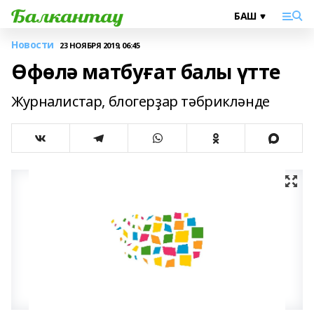
Новости
23 НОЯБРЯ 2019, 06:45
Өфөлә матбуғат балы үтте
Журналистар, блогерҙар тәбрикләнде