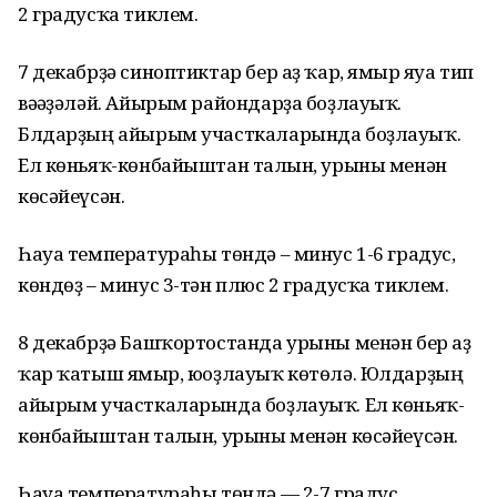
2 градусҡа тиклем.
7 декабрҙә синоптиктар бер аҙ ҡар, ямғыр яуа тип
вәғәҙәләй. Айырым райондарҙа боҙлауыҡ.
Блдарҙың айырым участкаларында боҙлауыҡ.
Ел көньяҡ-көнбайыштан талғын, урыны менән
көсәйеүсән.
Һауа температураһы төндә – минус 1-6 градус,
көндөҙ – минус 3-тән плюс 2 градусҡа тиклем.
8 декабрҙә Башҡортостанда урыны менән бер аҙ
ҡар ҡатыш ямғыр, юоҙлауыҡ көтөлә. Юлдарҙың
айырым участкаларында боҙлауыҡ. Ел көньяҡ-
көнбайыштан талғын, урыны менән көсәйеүсән.
Һауа температураһы төндә — 2-7 градус