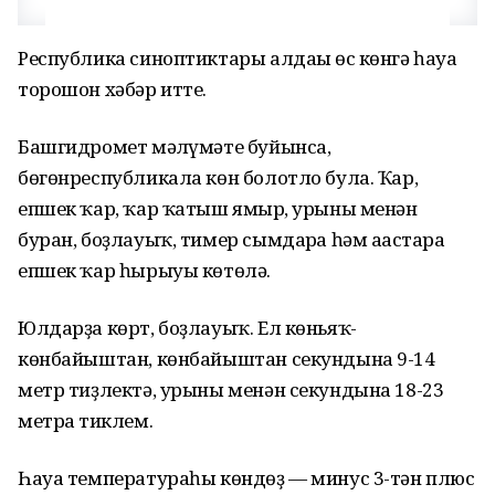
Республика синоптиктары алдағы өс көнгә һауа
торошон хәбәр итте.
Башгидромет мәғлүмәте буйынса,
бөгөнреспубликала көн болотло була. Ҡар,
епшек ҡар, ҡар ҡатыш ямғыр, урыны менән
буран, боҙлауыҡ, тимер сымдарға һәм ағастарға
епшек ҡар һырыуы көтөлә.
Юлдарҙа көрт, боҙлауыҡ. Ел көньяҡ-
көнбайыштан, көнбайыштан секундына 9-14
метр тиҙлектә, урыны менән секундына 18-23
метрға тиклем.
Һауа температураһы көндөҙ — минус 3-тән плюс