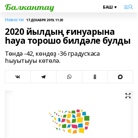
Новости
17 ДЕКАБРЯ 2019, 11:20
2020 йылдың ғинуарына
һауа торошо билдәле булды
Төндә -42, көндөҙ -36 градусҡаса
һыуытыуы көтөлә.