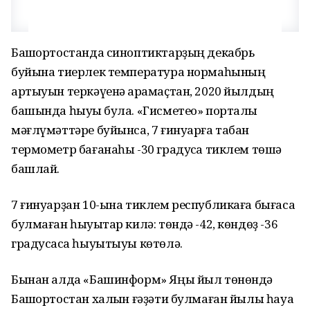
Башҡортостанда синоптиктарҙың декабрь
буйына тиерлек температура нормаһының
артыуын теркәүенә ҡарамаҫтан, 2020 йылдың
башында һыуыҡ була. «Гисметео» порталы
мәғлүмәттәре буйынса, 7 ғинуарға табан
термометр бағанаһы -30 градусҡа тиклем төшә
башлай.
7 ғинуарҙан 10-ына тиклем республикаға бығаса
булмаған һыуыҡтар килә: төндә -42, көндөҙ -36
градусҡаса һыуытыуы көтөлә.
Бынан алда «Башинформ» Яңы йыл төнөндә
Башҡортостан халҡын ғәҙәти булмаған йылы һауа