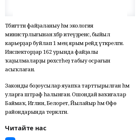
Тәбиғәттән файҙаланыу һәм экология
министрлығынан хәбәр итеүҙәренсә, быйыл
карьерҙар буйлап 1 мең ярым рейд үткәрелгән.
Инспекторҙар 162 урында файҙалы
ҡаҙылмаларҙы рөхсәтһеҙ табыу осрағын
асыҡлаған.
Законды боҙоусылар яуапҡа тарттырылған һәм
уларға штраф һалынған. Ошондай ваҡиғалар
Баймаҡ, Иглин, Белорет, Йылайыр һәм Өфө
райондарында теркәлгән.
Читайте нас