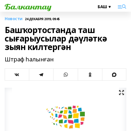
Новости
24 ДЕКАБРЯ 2019, 09:45
Башҡортостанда таш
сығарыусылар дәүләткә
зыян килтергән
Штраф һалынған