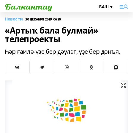
Новости
30 ДЕКАБРЯ 2019, 06:20
«Артыҡ бала булмай»
телепроекты
Һәр ғаилә-үҙе бер дәүләт, үҙе бер донъя.