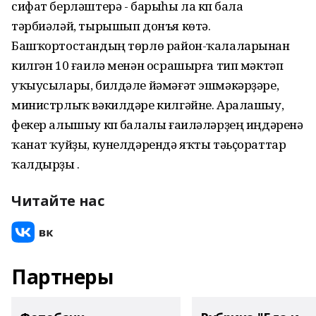
сифат берләштерә - барыһы ла күп бала
тәрбиәләй, тырышып донъя көтә.
Башҡортостандың төрлө район-ҡалаларынан
килгән 10 ғаилә менән осрашырға тип мәктәп
уҡыусылары, билдәле йәмәғәт эшмәкәрҙәре,
министрлыҡ вәкилдәре килгәйне. Аралашыу,
фекер алышыу күп балалы ғаиләләрҙең иңдәренә
ҡанат ҡуйҙы, кунелдәрендә яҡты тәьҫораттар
ҡалдырҙы .
Читайте нас
Партнеры