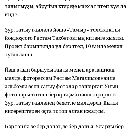
танытыуҙы, абруйын күтәреүҙе маҡсат итеп ҡуя ла
инде.
Ҙур, татыу ғаиләлә йәшәү «Тамыр» телеканалы
йондоҙсоғо Рөстәм Төхбәтовтың күптәнге хыялы.
Проект барышында ул бер түгел, 10 ғаилә менән
туғанлаша.
Йәш алып барыусы ғаилә менән аралашҡан
мәлдә, фоторәссам Рөстәм Мөғәлимов ғаилә
альбомы өсөн сағыу фотолар төшөргән. Уның
фотолары тотош бер күргәҙмә ойошторорлоҡ.
Ҙур, татыу ғаиләнең бәхетле мәлдәрен, йылы
кисерештәрен оҫта тотоп алған ижадсы.
Һәр ғаилә-үҙе бер дәүләт, үҙе бер донъя. Уларҙы бер