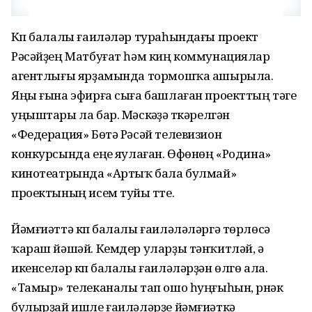
Күп балалы ғаиләләр тураһындағы проект
Рәсәйҙең Матбуғат һәм киң коммунациялар
агентлығы ярҙамында тормошҡа ашырыла.
Яңы ғына эфирға сыға башлаған проекттың тәүге
уңыштары ла бар. Мәскәүҙә үткәрелгән
«Федерация» Бөтә Рәсәй телевизион
конкурсында еңеү яулаған. Өфөнөң «Родина»
кинотеатрында «Артыҡ бала булмай»
проектының исем туйы үтте.
Йәмғиәттә күп балалы ғаиләләләргә төрлөсә
ҡараш йәшәй. Кемдер уларҙы тәнҡитләй, ә
икенселәр күп балалы ғаиләләрҙән өлгө ала.
«Тамыр» телеканалы тап ошо һуңғыһын, үрнәк
булырҙай ишле ғаиләләрҙе йәмғиәткә