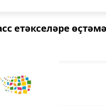
асс етәкселәре өҫтәм