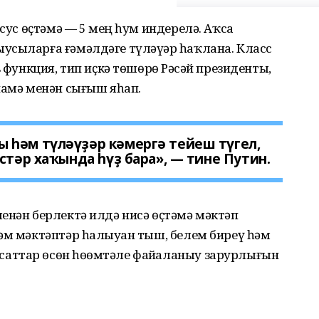
хсус өҫтәмә — 5 мең һум индерелә. Аҡса
усыларға ғәмәлдәге түләүҙәр һаҡлана. Класс
 функция, тип иҫкә төшөрҙө Рәсәй президенты,
мә менән сығыш яһап.
 һәм түләүҙәр кәмергә тейеш түгел,
стәр хаҡында һүҙ бара», — тине Путин.
енән берлектә илдә нисә өҫтәмә мәктәп
әм мәктәптәр һалыуҙан тыш, белем биреү һәм
аттар өсөн һөҙөмтәле файҙаланыу зарурлығын