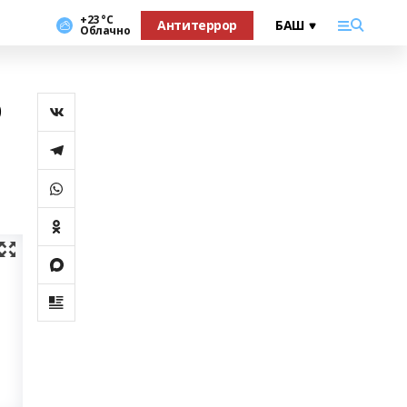
+23 °С
Антитеррор
Облачно
ә