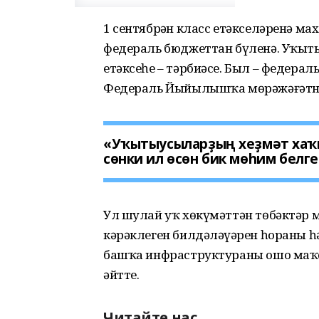
1 сентябрҙән класс етәкселәренә ма
федераль бюджеттан бүленә. Уҡыты
етәксеһе – тәрбиәсе. Был – федераль
Федераль Йыйылышҡа мөрәжәғәтна
«Уҡытыусыларҙың хеҙмәт хаҡы
сөнки ил өсөн бик мөһим белге
Ул шулай уҡ хөкүмәттән төбәктәр м
кәрәклеген билдәләүҙәрен һораны һ
башҡа инфраструктураны ошо маҡс
әйтте.
Читайте нас