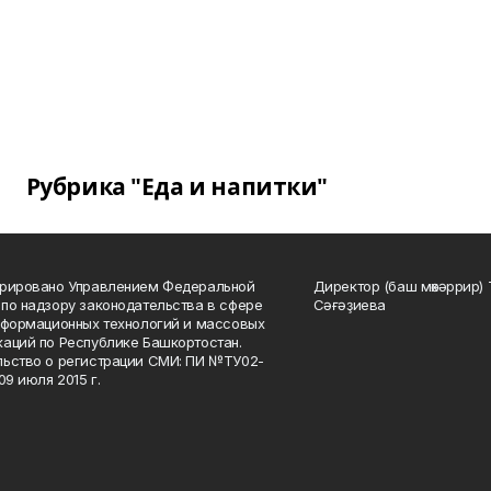
Рубрика "Еда и напитки"
трировано Управлением Федеральной
Директор (баш мөхәррир) 
по надзору законодательства в сфере
Сәғәҙиева
нформационных технологий и массовых
аций по Республике Башкортостан.
ьство о регистрации СМИ: ПИ №ТУ02-
09 июля 2015 г.