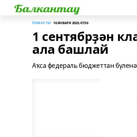
Новости
16 ЯНВАРЯ 2020, 07:50
1 сентябрҙән кл
ала башлай
Аҡса федераль бюджеттан бүленә