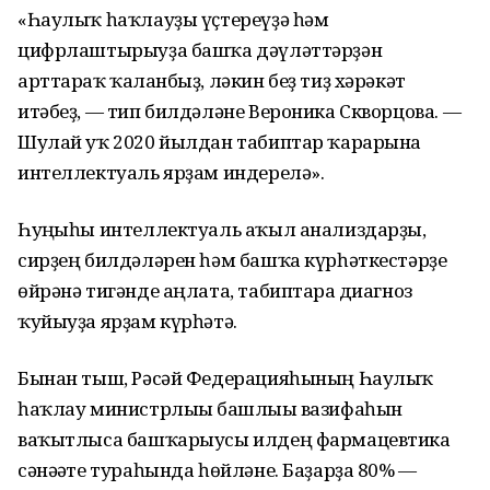
«Һаулыҡ һаҡлауҙы үҫтереүҙә һәм
цифрлаштырыуҙа башҡа дәүләттәрҙән
арттараҡ ҡалғанбыҙ, ләкин беҙ тиҙ хәрәкәт
итәбеҙ, — тип билдәләне Вероника Скворцова. —
Шулай уҡ 2020 йылдан табиптар ҡарарына
интеллектуаль ярҙам индерелә».
Һуңғыһы интеллектуаль аҡыл анализдарҙы,
сирҙең билдәләрен һәм башҡа күрһәткестәрҙе
өйрәнә тигәнде аңлата, табиптарға диагноз
ҡуйыуҙа ярҙам күрһәтә.
Бынан тыш, Рәсәй Федерацияһының Һаулыҡ
һаҡлау министрлығы башлығы вазифаһын
ваҡытлыса башҡарыусы илдең фармацевтика
сәнәғәте тураһында һөйләне. Баҙарҙа 80% —