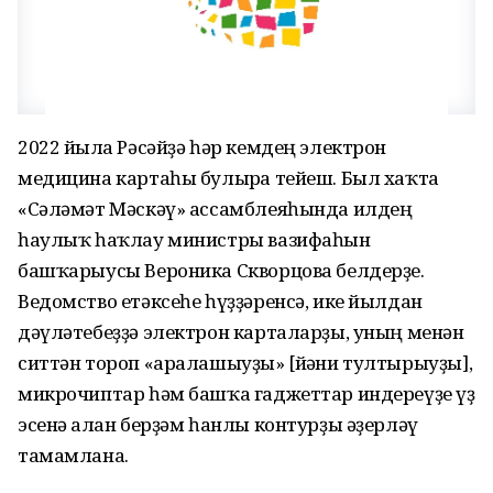
2022 йылға Рәсәйҙә һәр кемдең электрон
медицина картаһы булырға тейеш. Был хаҡта
«Сәләмәт Мәскәү» ассамблеяһында илдең
һаулыҡ һаҡлау министры вазифаһын
башҡарыусы Вероника Скворцова белдерҙе.
Ведомство етәксеһе һүҙҙәренсә, ике йылдан
дәүләтебеҙҙә электрон карталарҙы, уның менән
ситтән тороп «аралашыуҙы» [йәғни тултырыуҙы],
микрочиптар һәм башҡа гаджеттар индереүҙе үҙ
эсенә алған берҙәм һанлы контурҙы әҙерләү
тамамлана.