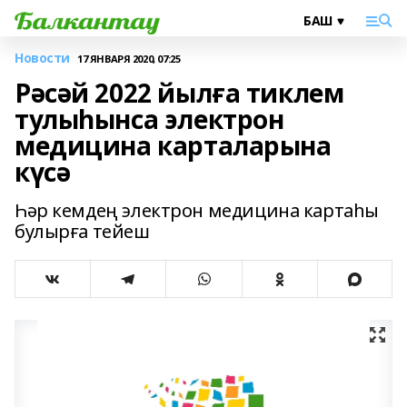
Новости
17 ЯНВАРЯ 2020, 07:25
Рәсәй 2022 йылға тиклем
тулыһынса электрон
медицина карталарына
күсә
Һәр кемдең электрон медицина картаһы
булырға тейеш