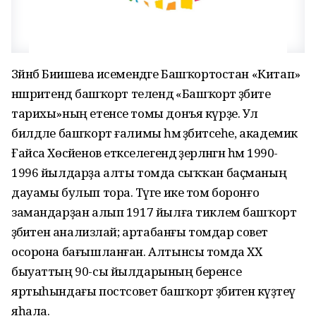
Зәйнәб Биишева исемендәге Башҡортостан «Китап»
нәшриәтендә башҡорт телендә «Башҡорт әҙәбиәте
тарихы»ның етенсе томы донъя күрҙе. Ул
билдәле башҡорт ғалимы һәм әҙәбиәтсеһе, академик
Ғайса Хөсәйенов етәкселегендә әҙерләнгән һәм 1990-
1996 йылдарҙа алты томда сыҡҡан баҫманың
дауамы булып тора. Тәүге ике том боронғо
замандарҙан алып 1917 йылға тиклем башҡорт
әҙәбиәтен анализлай; артабанғы томдар совет
осорона бағышланған. Алтынсы томда ХХ
быуаттың 90-сы йылдарының беренсе
яртыһындағы постсовет башҡорт әҙәбиәтенә күҙәтеү
яһала.