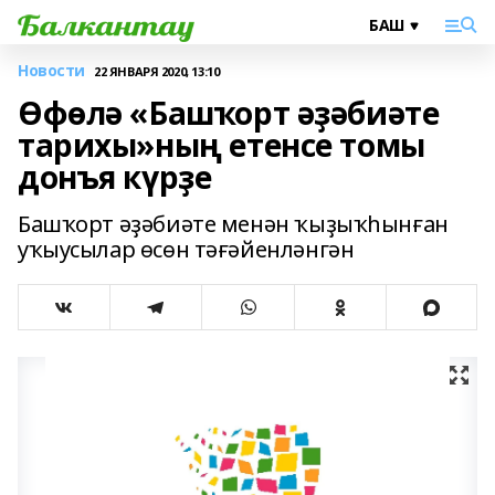
Новости
22 ЯНВАРЯ 2020, 13:10
Өфөлә «Башҡорт әҙәбиәте
тарихы»ның етенсе томы
донъя күрҙе
Башҡорт әҙәбиәте менән ҡыҙыҡһынған
уҡыусылар өсөн тәғәйенләнгән