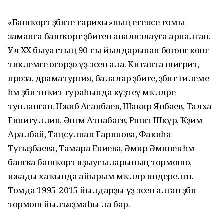
«Башҡорт әҙәбиәте тарихы»ның етенсе томы
заманса башҡорт әҙәбиәтен анализлауға арналған.
Ул ХХ быуаттың 90-сы йылдарынан бөгөнгә көнгә
тиклемге осорҙо үҙ эсенә ала. Китапта шиғриәт,
проза, драматургия, балалар әҙәбиәте, әҙәбиәт ғилеме
һәм әҙәби тәнҡит тураһында күҙәтеү мәҡәләләре
тупланған. Нәжиб Асанбаев, Шакир Янбаев, Талха
Ғиниәтуллин, Әнғәм Атнабаев, Рәшит Шәкүр, Ҡәҙим
Аралбай, Таңсулпан Ғарипова, Факиһа
Туғыҙбаева, Тамара Ғәниева, Әмир Әминев һәм
башҡа башҡорт яҙыусыларының тормошо,
ижады хаҡында айырым мәҡәләләр индерелгән.
Томда 1995-2015 йылдарҙы үҙ эсенә алған әҙәби
тормош йылъяҙмаһы ла бар.