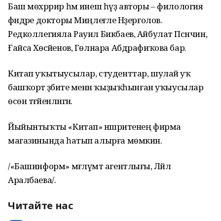
Баш мөхәррир һәм инеш һүҙ авторы – филология
фәндәре докторы Миңлеғәле Нәҙерғолов.
Редколлегияла Рауил Бикбаев, Айбулат Псәнчин,
Ғайса Хөсәйенов, Гөлнара Абдрафиҡова бар.
Китап уҡытыусылар, студенттар, шулай уҡ
башҡорт әҙәбиәте менән ҡыҙыҡһынған уҡыусылар
өсөн тәғәйенләнгән.
Йыйынтыҡты «Китап» нәшриәтенең фирма
магазинында һатып алырға мөмкин.
/«Башинформ» мәғлүмәт агентлығы, Ләйлә
Аралбаева/.
Читайте нас