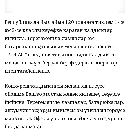
Республикала йыл һайын 120 тоннаға тиклем 1-се
һәм 2-се класлы хәүефкә ҡараған ҡалдыҡтар
йыйыла. Терегөмөшлө лампалар һәм
батарейкаларҙы йыйыу менән шөғөлләнеүсе
“РосРАО” предприятиеһы ошондай ҡалдыҡтар
менән эшләүсе берҙән-бер федераль оператор
итеп тәғәйенләнде.
Көнкүреш ҡалдыҡтары менән эш итеүсе
ойошма Башҡортостан менән килешеү төҙөргә
йыйына. Терегөмөшлө лампалар, батарейкалар,
аккумуляторҙарҙы йыйыусы һәм үтилләштереүсе
майҙансыҡ Өфөлә урынлаша. Әлегә уның урыны
билдәләнмәгән.