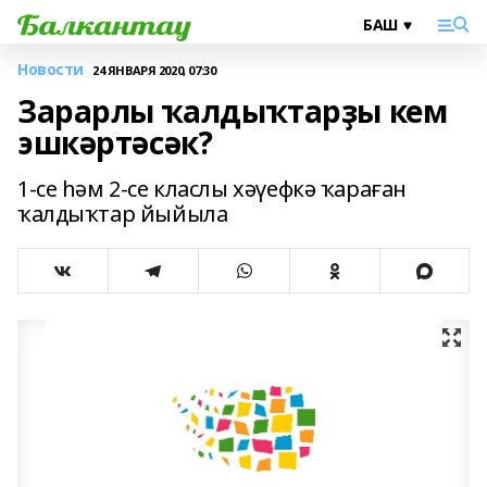
Новости
24 ЯНВАРЯ 2020, 07:30
Зарарлы ҡалдыҡтарҙы кем
эшкәртәсәк?
1-се һәм 2-се класлы хәүефкә ҡараған
ҡалдыҡтар йыйыла