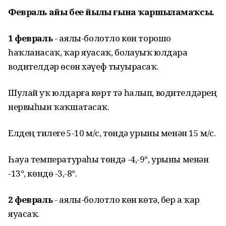
Февраль айы беҙҙе йылы ғына ҡаршыламаҡсы.
1 февраль
- аяҙлы-болотло көн торошо
һаҡланасаҡ, ҡар яуасаҡ, боҙлауыҡ юлдарҙа
водителдәр өсөн хәүеф тыуҙырасаҡ.
Шулай уҡ юлдарға көрт тә һалып, водителдәрҙең
нервыһын ҡаҡшатасаҡ.
Елдең тиҙлеге 5-10 м/с, төндә урыны менән 15 м/с.
Һауа температураһы төндә -4,-9°, урыны менән
-13°, көндөҙ -3,-8°.
2 февраль
- аяҙлы-болотло көн көтә, бер аҙ ҡар
яуасаҡ.