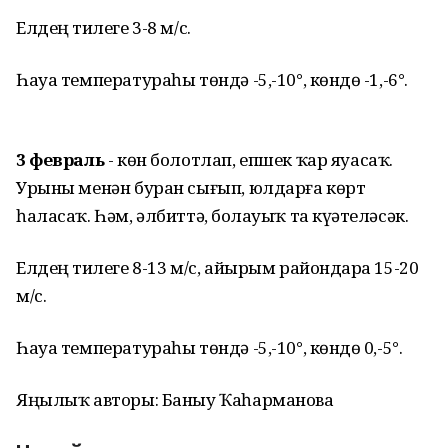
Елдең тиҙлеге 3-8 м/с.
Һауа температураһы төндә -5,-10°, көндөҙ -1,-6°.
3 февраль
- көн болотлап, епшек ҡар яуасаҡ.
Урыны менән буран сығып, юлдарға көрт
һаласаҡ. Һәм, әлбиттә, боҙлауыҡ та күҙәтеләсәк.
Елдең тиҙлеге 8-13 м/с, айырым райондарҙа 15-20
м/с.
Һауа температураһы төндә -5,-10°, көндөҙ 0,-5°.
Яңылыҡ авторы: Баныу Ҡаһарманова