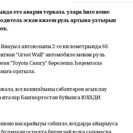
нда ете авария теркәлә, уларҙа һигеҙ кеше
 водитель эскән килеш руль артына ултырып
юҡ.
 Янауыл автоюлының 2-се километрында 66
ткән "Great Wall" автомобиле менән руль
ған "Toyota Camry" бәрелешә. Һөҙөмтәлә
наға оҙатыла.
ркәлә, юл ваҡиғаһының сәбәптәрен асыҡлау
бәр итәләр Башҡортостан буйынса ЮХХДИ
рошоноң насарайыуы сәбәпле, юлдарҙа айырыуса
 булмаған осраҡта бөтөнләй юлға сыҡмаҫҡа