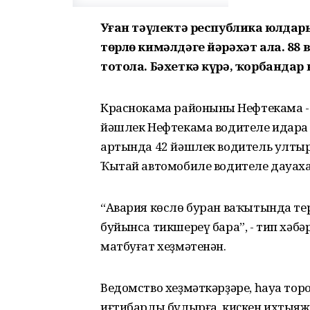
Уҙған тәүлектә республика юлдары
төрлө кимәлдәге йәрәхәт ала. 88
тотола. Бәхеткә күрә, ҡорбандар 
Краснокама районының Нефтекама -
йәшлек Нефтекама водителе идара и
артында 42 йәшлек водитель ултыр
Ҡытай автомобиле водителе дауаха
“Авария көслө буран ваҡытында те
буйынса тикшереү бара”, - тип хә
матбуғат хеҙмәтенән.
Ведомство хеҙмәткәрҙәре, һауа то
иғтибарлы булырға, киҫкен ихтыяж