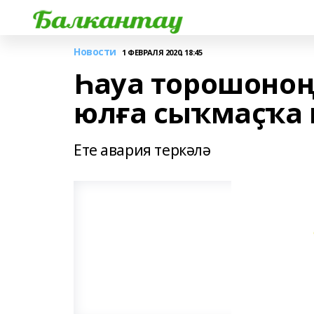
Новости
1 ФЕВРАЛЯ 2020, 18:45
Һауа торошоноң
юлға сыҡмаҫҡа 
Ете авария теркәлә