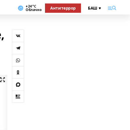
+24 °С
Антитеррор
Облачно
,