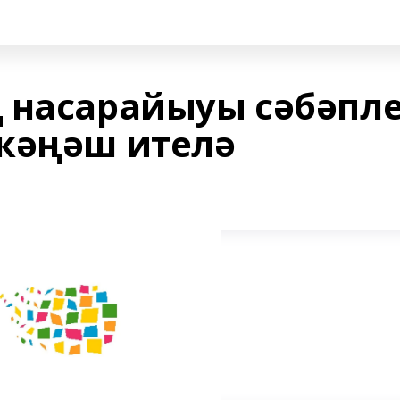
 насарайыуы сәбәпле
кәңәш ителә