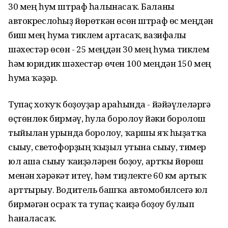
30 мең һум штраф һалынасаҡ. Баланы
автокреслоһыҙ йөрөткән өсөн штраф өс меңдән
биш мең һумға тиклем артасаҡ, вазифалы
шәхестәр өсөн - 25 меңдән 30 мең һумға тиклем
һәм юридик шәхестәр өчен 100 меңдән 150 мең
һумға ҡәҙәр.
Тупаҫ хоҡуҡ боҙоуҙар араһында - йәйәүлеләргә
өҫтөнлөк бирмәү, һулға боролоу йәки боролош
тыйылған урында боролоу, ҡаршы яҡ һыҙатҡа
сығыу, светофорҙың ҡыҙыл утына сығыу, тимер
юл аша сығыу ҡағиҙәләрен боҙоу, артҡы йөрөш
менән хәрәкәт итеү, һәм тиҙлекте 60 км артыҡ
арттырыу. Водитель башҡа автомобилсегә юл
бирмәгән осраҡ та тупаҫ ҡағиҙә боҙоу булып
һаналасаҡ.