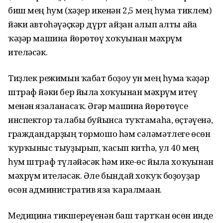
биш мең һум (хәҙер икенән 2,5 мең һумға тиклем)
йәки автоһәүәҫкәр дүрт айҙан алып алты айға
ҡәҙәр машина йөрөтөү хоҡуғынан мәхрүм
ителәсәк.
Тиҙлек режимын ҡабат боҙоу ун мең һумға ҡәҙәр
штраф йәки бер йылға хоҡуғынан мәхрүм итеү
менән язаланасаҡ. Әгәр машина йөрөтөүсе
инспектор талабы буйынса туҡтамаһа, өҫтәүенә,
граждандарҙың тормошо һәм сәләмәтлеге өсөн
ҡурҡыныс тыуҙырып, ҡасып китһә, ул 40 мең
һум штраф түләйәсәк һәм ике-өс йылға хоҡуғынан
мәхрүм ителәсәк. Әле бындай хоҡуҡ боҙоуҙар
өсөн административ яза ҡаралмаған.
Медицина тикшереүенән баш тартҡан өсөн инде