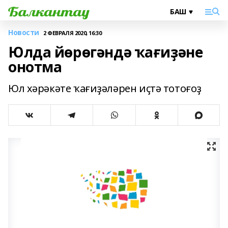
Новости
2 ФЕВРАЛЯ 2020, 16:30
Юлда йөрөгәндә ҡағиҙәне
онотма
Юл хәрәкәте ҡағиҙәләрен иҫтә тотоғоҙ