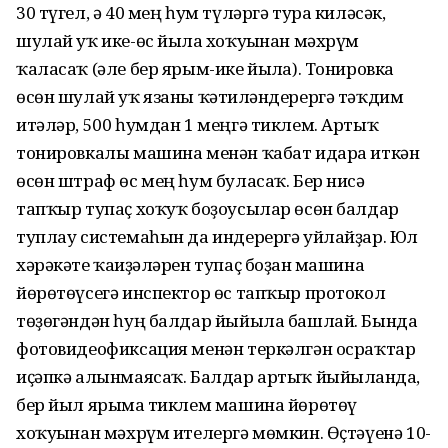
30 түгел, ә 40 мең һум түләргә тура киләсәк,
шулай уҡ ике-өс йылға хоҡуғынан мәхрүм
ҡаласаҡ (әле бер ярым-ике йылға). Тонировка
өсөн шулай уҡ язаны ҡәтғиләндерергә тәҡдим
итәләр, 500 һумдан 1 меңгә тиклем. Артыҡ
тонировкалы машина менән ҡабат идара иткән
өсөн штраф өс мең һум буласаҡ. Бер нисә
тапҡыр тупаҫ хоҡуҡ боҙоусылар өсөн балдар
туплау системаһын да индерергә уйлайҙар. Юл
хәрәкәте ҡағиҙәләрен тупаҫ боҙған машина
йөрөтөүсегә инспектор өс тапҡыр протокол
төҙөгәндән һуң балдар йыйыла башлай. Бында
фотовидеофиксация менән теркәлгән осраҡтар
иҫәпкә алынмаясаҡ. Балдар артыҡ йыйылғанда,
бер йыл ярымға тиклем машина йөрөтөү
хоҡуғынан мәхрүм ителергә мөмкин. Өҫтәүенә 10-