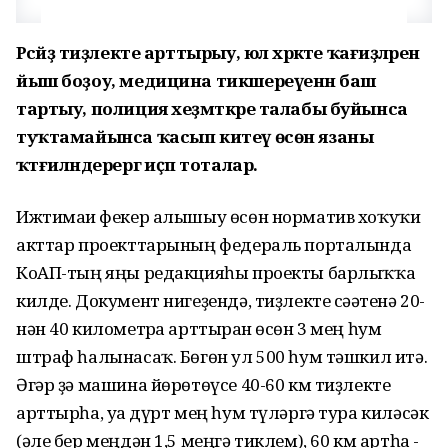
Рәсәйҙә тиҙлекте арттырыу, юл хәрәкәте ҡағиҙәләрен
йыш боҙоу, медицина тикшереүенән баш
тартыу, полиция хеҙмәткәре талабы буйынса
туҡтамайынса ҡасып китеү өсөн язаны
ҡәтғиләндерергә иҫәп тоталар.
Ижтимағи фекер алышыу өсөн норматив хоҡуҡи
акттар проекттарының федераль порталында
КоАП-тың яңы редакцияһы проекты барлыҡҡа
килде. Документ нигеҙендә, тиҙлекте сәғәтенә 20-
нән 40 километрға арттырған өсөн 3 мең һум
штраф һалынасаҡ. Бөгөн ул 500 һум тәшкил итә.
Әгәр ҙә машина йөрөтөүсе 40-60 км тиҙлекте
арттырһа, уға дүрт мең һум түләргә тура киләсәк
(әле бер меңдән 1,5 меңгә тиклем), 60 км артһа -