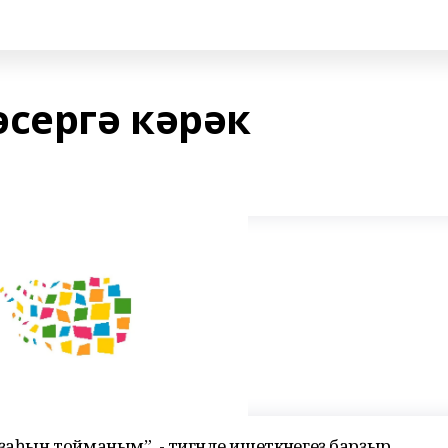
сергә кәрәк
ҙаһын тойманым”, - тигәнде ишеткәнегеҙ барҙыр.