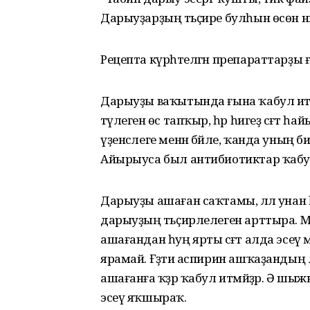
Дарыуҙарҙың тәьҫире булһын өсөн ни
Рецепта күрһәтелгән препараттарҙы
Дарыуҙы ваҡытында ғына ҡабул итеге
тәүлегенә өс тапҡыр, һәр һигеҙ сәғәт 
үҙенсәлеге менән бәйле, ҡанда уның
Айырыуса был антибиотиктар ҡабул
Дарыуҙы ашаған саҡтамы, әллә унан 
дарыуҙың тәьҫирлелеген арттыра. Мәҫ
ашағандан һуң ярты сәғәт алда эсеү мот
ярамай. Ғәҙәти аспирин ашҡаҙандың 
ашағанға ҡәҙәр ҡабул итмәйҙәр. Ә шыж
эсеү яҡшыраҡ.