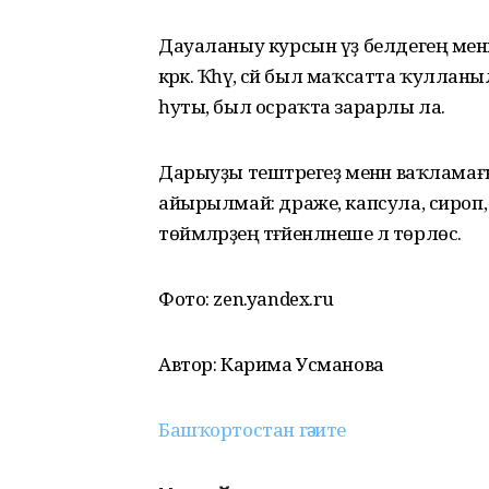
Дауаланыу курсын үҙ белдегең менә
кәрәк. Ҡәһүә, сәй был маҡсатта ҡуллан
һуты, был осраҡта зарарлы ла.
Дарыуҙы тештәрегеҙ менән ваҡламағ
айырылмай: драже, капсула, сироп, 
төймәләрҙең тәғәйенләнеше лә төрлөсә.
Фото: zen.yandex.ru
Автор: Карима Усманова
Башҡортостан гәзите