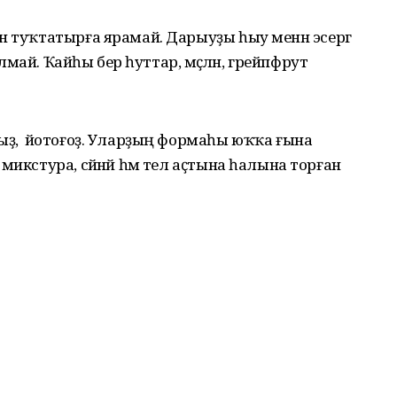
н туҡтатырға ярамай. Дарыуҙы һыу менән эсергә
ылмай. Ҡайһы бер һуттар, мәҫәлән, грейпфрут
ыҙ, ә йотоғоҙ. Уларҙың формаһы юҡҡа ғына
микстура, сәйнәй һәм тел аҫтына һалына торған