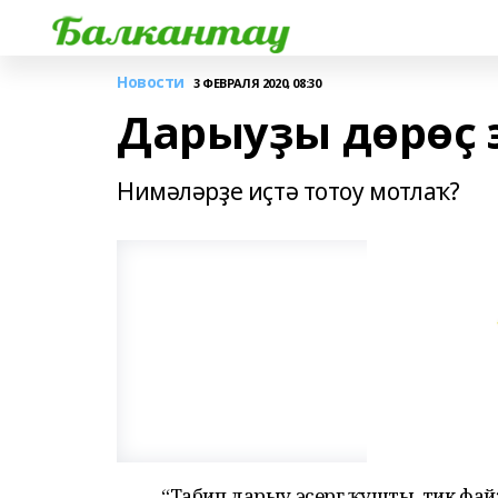
Новости
3 ФЕВРАЛЯ 2020, 08:30
Дарыуҙы дөрөҫ э
Нимәләрҙе иҫтә тотоу мотлаҡ?
“Табип дарыу эсергә ҡушты, тик фай