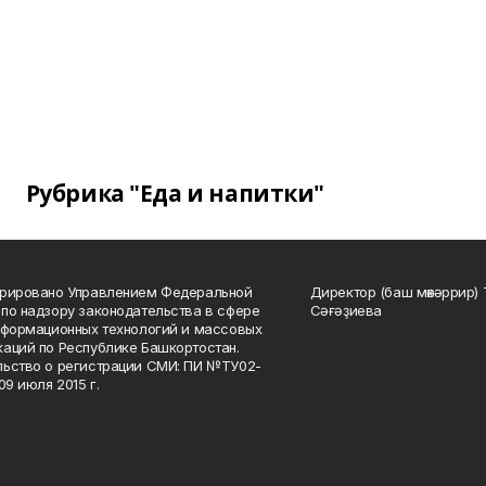
Рубрика "Еда и напитки"
трировано Управлением Федеральной
Директор (баш мөхәррир) 
по надзору законодательства в сфере
Сәғәҙиева
нформационных технологий и массовых
аций по Республике Башкортостан.
ьство о регистрации СМИ: ПИ №ТУ02-
09 июля 2015 г.