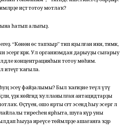
мәләрҙе иҫтә тотоу мотлаҡ?
 ғына һатып алығыҙ.
ҙ. “Көнөнә өс тапҡыр” тип яҙылған икән, тимәк,
һайын эсергә кәрәк. Ул организмдан дарыуҙы сығарыу
 билдәле концентрацияһын тотоу мөһим.
 итеүгә ҡағыла.
һуң эсеү файҙалымы? Был ҡағиҙәне теүәл үтәү
әлән, үҙәк көйгәндә ҡулланылған антацидтарҙы
лаҡ. Өҫтәүенә, ошо ярты сәғәт эсендә һыу эсергә лә
лайлалы тиресәһен ярһыта, шуға күрә уны
ылдап һыуҙа иреүсе төймәләрҙе ашағанға ҡәҙәр