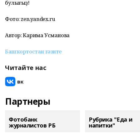
булығыҙ!
Фото: zen.yandex.ru
Автор: Карима Усманова
Башҡортостан гәзите
Читайте нас
Партнеры
Фотобанк
Рубрика "Еда и
журналистов РБ
напитки"