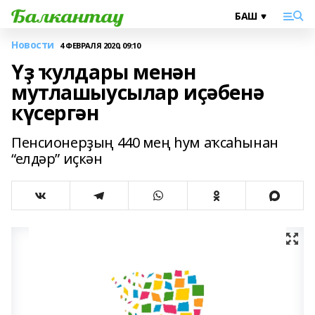
Новости
4 ФЕВРАЛЯ 2020, 09:10
Үҙ ҡулдары менән
мутлашыусылар иҫәбенә
күсергән
Пенсионерҙың 440 мең һум аҡсаһынан
“елдәр” иҫкән