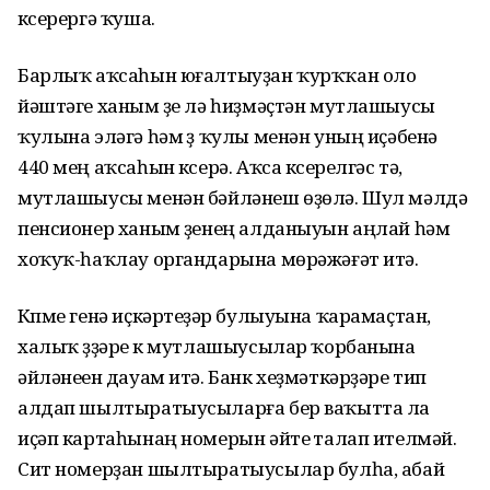
күсерергә ҡуша.
Барлыҡ аҡсаһын юғалтыуҙан ҡурҡҡан оло
йәштәге ханым үҙе лә һиҙмәҫтән мутлашыусы
ҡулына эләгә һәм үҙ ҡулы менән уның иҫәбенә
440 мең аҡсаһын күсерә. Аҡса күсерелгәс тә,
мутлашыусы менән бәйләнеш өҙөлә. Шул мәлдә
пенсионер ханым үҙенең алданыуын аңлай һәм
хоҡуҡ-һаҡлау органдарына мөрәжәғәт итә.
Күпме генә иҫкәртеүҙәр булыуына ҡарамаҫтан,
халыҡ үҙҙәре үк мутлашыусылар ҡорбанына
әйләнеүен дауам итә. Банк хеҙмәткәрҙәре тип
алдап шылтыратыусыларға бер ваҡытта ла
иҫәп картаһынаң номерын әйтеү талап ителмәй.
Сит номерҙан шылтыратыусылар булһа, абай