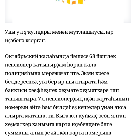
Уны ул үҙ ҡулдары менән мутлашыусылар
иҫәбенә күсергән.
Октябрьский ҡалаһында йәшәүсе 68 йәшлек
пенсионер ҡатын ярҙам һорап ҡала
полицияһына мөрәжәғәт итә. Зыян күреүсе
белдереүенсә, уға бер ир шылтырата һәм
банктың хәүефһеҙлек хеҙмәте хеҙмәткәре тип
таныштыра. Ул пенсионерҙың иҫәп картаһының
номерын әйтә һәм билдәһеҙ кешеләр унан аҡса
алырға маташа, ти. Быға юл ҡуймаҫ өсөн ялған
хеҙмәткәр ханымға карта иҫәбендәге бөтә
сумманы алып үҙе әйткән карта номерына