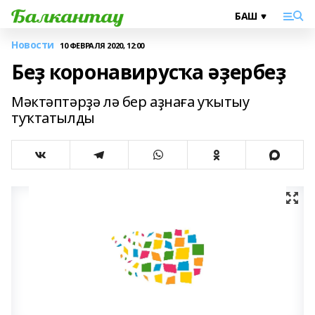
Новости
10 ФЕВРАЛЯ 2020, 12:00
Беҙ коронавирусҡа әҙербеҙ
Мәктәптәрҙә лә бер аҙнаға уҡытыу
туҡтатылды