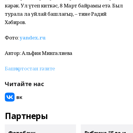
кәрәк. Ул үтеп киткәс, 8 Март байрамы етә. Был
турала ла уйлай башлағыҙ, – тине Радий
Хәбиров.
Фото:
yandex.ru
Автор: Альфия Мингалиева
Башҡортостан гәзите
Читайте нас
Партнеры