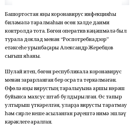
Башҡортостан яңы коронавирус инфекцияһы
биләмәлә таралмаһын өсөн хәлде даими
контролдә тота. Бөгөн оператив кәңәшмәлә был
турала доклад менән “Роспотребнадзор”
етәксеһе урынбаҫары Александр Жеребцов
сығыш яһаны.
Шулай итеп, бөгөн республикала коронавирус
менән зарарланған бер осраҡ та теркәлмәгән.
Өфөлә яңы вирустың таралыуына ҡаршы көрәш
буйынса махсус штаб булдырылған. Өс тапҡыр
ултырыш үткәрелгән, уларҙа вирусты таратмау
һәм сирле кеше асыҡланған рәүештә нимә эшләү
кәрәклеге ҡаралған.