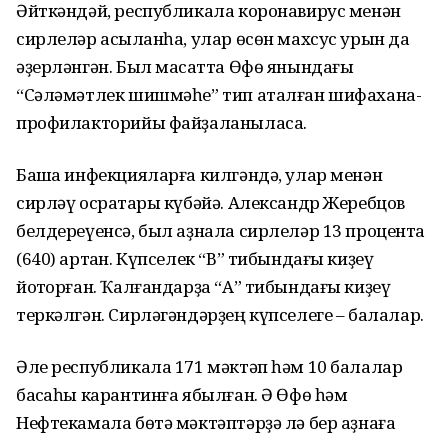
Әйткәндәй, республикала коронавирус менән
сирлеләр асыҡланһа, улар өсөн махсус урын да
әҙерләнгән. Был маҡсатта Өфө янындағы
“Сәләмәтлек шишмәһе” тип аталған шифахана-
профилакторийы файҙаланыласаҡ.
Башҡа инфекцияларға килгәндә, улар менән
сирләү осраҡтары күбәйә. Александр Жеребцов
белдереүенсә, был аҙнала сирлеләр 13 процентҡа
(640) артҡан. Күпселек “В” тибындағы киҙеү
йоҡторған. Ҡалғандарҙа “А” тибындағы киҙеү
теркәлгән. Сирләгәндәрҙең күпселеге – балалар.
Әле республикала 171 мәктәп һәм 10 балалар
баҡсаһы карантинға ябылған. Ә Өфө һәм
Нефтекамала бөтә мәктәптәрҙә лә бер аҙнаға