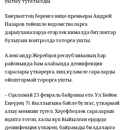
уҡытыу туҡтатылды.
Хөкүмәттең беренсе вице-премьеры Андрей
Назаров тейешле ведомстволарға
дарыуханаларҙа етәрлек кимәлдә битлектәр
булыуын контролдә тоторға ҡушты.
Александр Жеребцов республиканың һәр
районында һәм ҡалаһында дезинфекция
саралары үткәрергә, киң күләмле сараларҙы
ойоштормай торорға ҡушты.
– Оҙаҡламай 23 февраль байрамы етә. Ул Бөйөк
Еңеүҙең 75 йыллығына бәйле булғас, үткәрмәй
ҡалыу мөмкин түгел. Хәүефһеҙлек сараларын
иҫәптә тотоп, халыҡ күп йыйылған ерҙәрҙә
дезинфекция үткәреп, байрамды билдәләргә