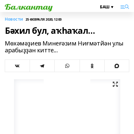
Новости
25 ФЕВРАЛЯ 2020, 12:00
Бәхил бул, аҡһаҡал...
Мөхәмәҙиев Минеғәзим Ниғмәтйән улы
арабыҙҙан китте...