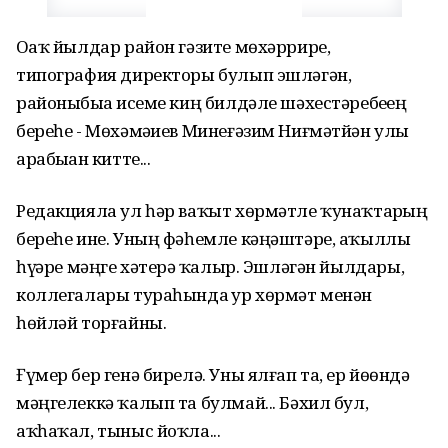
Оҙаҡ йылдар район гәзите мөхәррире,
типография директоры булып эшләгән,
районыбыҙҙа исеме киң билдәле шәхестәребеҙҙең
береһе - Мөхәмәҙиев Минеғәзим Ниғмәтйән улы
арабыҙҙан китте...
Редакцияла ул һәр ваҡыт хөрмәтле ҡунаҡтарҙың
береһе ине. Уның фәһемле кәңәштәре, аҡыллы
һүҙҙәре мәңге хәтерҙә ҡалыр. Эшләгән йылдары,
коллегалары тураһында ҙур хөрмәт менән
һөйләй торғайны.
Ғүмер бер генә бирелә. Уны ялғап та, ер йөҙөндә
мәңгелеккә ҡалып та булмай... Бәхил бул,
аҡһаҡал, тыныс йоҡла...