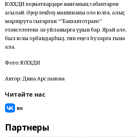
ЮХХДИ хеҙмәткәрҙәре ваҡиғаның сәбәптәрен
асыҡлай. Әҙерлекһеҙ машинаны оло юлға, алыҫ
маршрутҡа сығарған “”Башавтотранс”
етәкселегенә лә уйланырға урын бар. Ярай әле,
был юлы ҡорбандарһыҙ, тип еңел һуларға ғына
ҡала.
Фото: ЮХХДИ
Автор: Дина Арсланова
Читайте нас
Партнеры