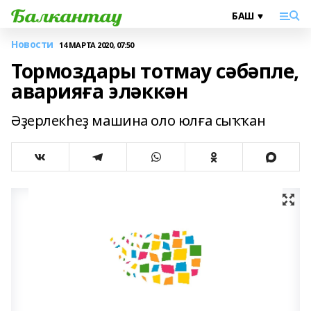
Новости
14 МАРТА 2020, 07:50
Тормоздары тотмау сәбәпле,
аварияға эләккән
Әҙерлекһеҙ машина оло юлға сыҡҡан