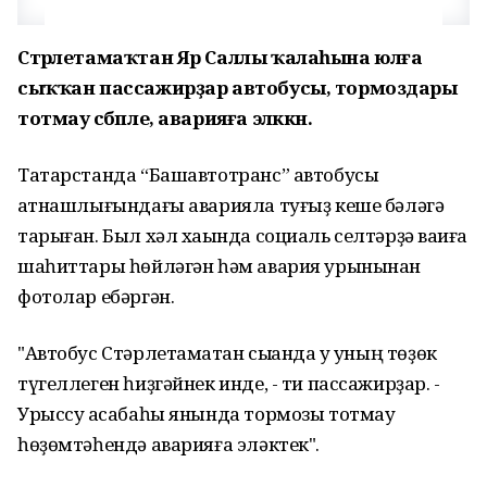
Стәрлетамаҡтан Яр Саллы ҡалаһына юлға
сыҡҡан пассажирҙар автобусы, тормоздары
тотмау сәбәпле, аварияға эләккән.
Татарстанда “Башавтотранс” автобусы
ҡатнашлығындағы аварияла туғыҙ кеше бәләгә
тарыған. Был хәл хаҡында социаль селтәрҙә ваҡиға
шаһиттары һөйләгән һәм авария урынынан
фотолар ебәргән.
"Автобус Стәрлетамаҡтан сыҡҡанда уҡ уның төҙөк
түгеллеген һиҙгәйнек инде, - ти пассажирҙар. -
Урыссу ҡасабаһы янында тормозы тотмау
һөҙөмтәһендә аварияға эләктек".