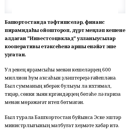
Башҡортостанда тәфтишселәр, финанс
пирамидаһы ойоштороп, дүрт меңләп кешене
алдаған "Инвестсоцвклад" ҡулланыусылар
кооперативы етәксеһенә ҡаршы енәйәт эше
ҡуҙғатҡан.
Ул үҙенең ярҙамсыһы менән кешеләрҙең 600
миллион һум аҡсаһын үҙләштереүҙә ғәйепләнә.
Был сумманың күберәк булыуы ла ихтимал,
тиҙәр, сөнки зыян күргәндәрҙең бөтәһе лә ғариза
менән мөрәжәғәт итеп бөтмәгән.
Был турала Башҡортостан буйынса Эске эштәр
министрлығының матбуғат хеҙмәте хәбәр итә.