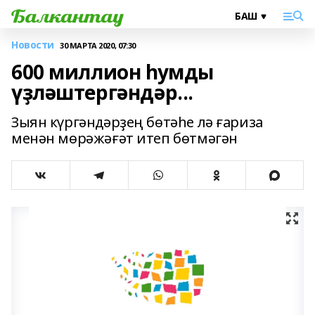
Новости
30 МАРТА 2020, 07:30
600 миллион һумды
үҙләштергәндәр...
Зыян күргәндәрҙең бөтәһе лә ғариза
менән мөрәжәғәт итеп бөтмәгән