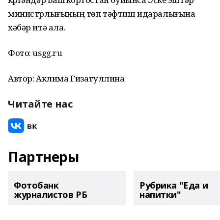
министрлығының төп тәфтиш идаралығына
хәбәр итә ала.
Фото: usgg.ru
Автор: Аклима Гизатуллина
Читайте нас
Партнеры
Фотобанк
Рубрика "Еда и
журналистов РБ
напитки"