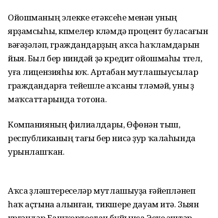
Ойошманың элекке етәксеһе менән уның
ярҙамсыһы, күпмелер күләмдә процент буласағын
вәғәҙәләп, граждандарҙың аҡса һаҡламдарын
йыя. Был бер ниндәй ҙә кредит ойошмаһы түгел,
уға лицензияһы юҡ. Артабан мутлашыусылар
граждандарға тейешле аҡсаны түләмәй, уны үҙ
маҡсаттарында тотона.
Компанияның филиалдары, Өфөнән тыш,
республиканың тағы бер нисә ҙур ҡалаһында
урынлашҡан.
Аҡса үҙләштереүселәр мутлашыуҙа ғәйепләнеп
һаҡ аҫтына алынған, тикшереү дауам итә. Зыян
күргәндәр Башҡортостан буйынса Эске эштәр