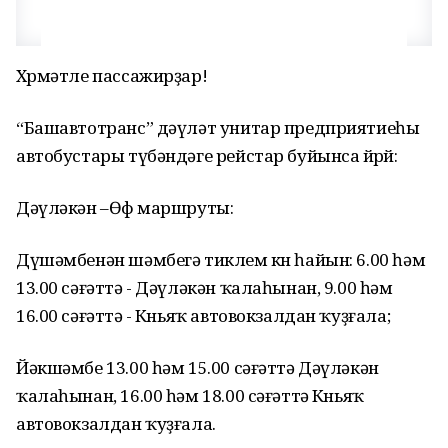
Хөрмәтле пассажирҙар!
“Башавтотранс” дәүләт унитар предприятиеһы
автобустары түбәндәге рейстар буйынса йөрөй:
Дәүләкән –Өфө маршруты:
Дүшәмбенән шәмбегә тиклем көн һайын: 6.00 һәм
13.00 сәғәттә - Дәүләкән ҡалаһынан, 9.00 һәм
16.00 сәғәттә - Көньяҡ автовокзалдан ҡуҙғала;
Йәкшәмбе 13.00 һәм 15.00 сәғәттә Дәүләкән
ҡалаһынан, 16.00 һәм 18.00 сәғәттә Көньяҡ
автовокзалдан ҡуҙғала.