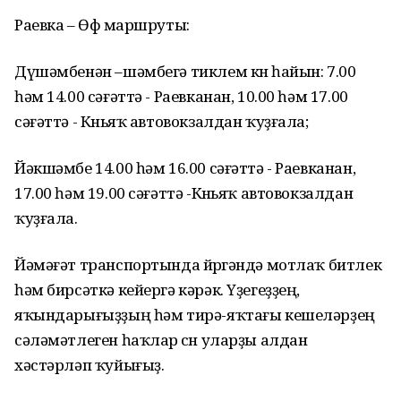
Раевка – Өфө маршруты:
Дүшәмбенән –шәмбегә тиклем көн һайын: 7.00
һәм 14.00 сәғәттә - Раевканан, 10.00 һәм 17.00
сәғәттә - Көньяҡ автовокзалдан ҡуҙғала;
Йәкшәмбе 14.00 һәм 16.00 сәғәттә - Раевканан,
17.00 һәм 19.00 сәғәттә -Көньяҡ автовокзалдан
ҡуҙғала.
Йәмәғәт транспортында йөрөгәндә мотлаҡ битлек
һәм бирсәткә кейергә кәрәк. Үҙегеҙҙең,
яҡындарығыҙҙың һәм тирә-яҡтағы кешеләрҙең
сәләмәтлеген һаҡлар өсөн уларҙы алдан
хәстәрләп ҡуйығыҙ.