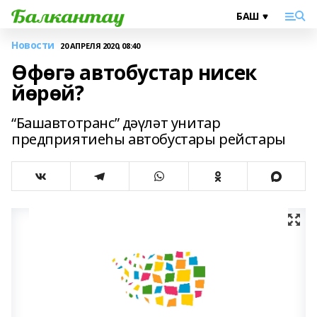
Новости
20 АПРЕЛЯ 2020, 08:40
Өфөгә автобустар нисек
йөрөй?
“Башавтотранс” дәүләт унитар
предприятиеһы автобустары рейстары