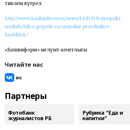
тиклем күтәрелә.
http://www.bashinform.ru/news/1445018-sinoptiki-
soobshchili-o-pogode-na-mayskie-prazdniki-v-
bashkirii-/
«Башинформ» мәғлүмәт агентлығы
Читайте нас
Партнеры
Фотобанк
Рубрика "Еда и
журналистов РБ
напитки"