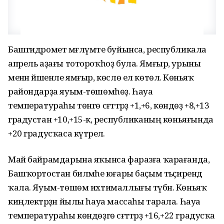
Башгидромет мәғлүмәте буйынса, республикала
апрель аҙағы тотороҡһоҙ була. Ямғыр, урыны
менән йәшенле ямғыр, көслө ел көтөлә. Көньяҡ
райондарҙа яуым-төшөмһөҙ. Һауа
температураһы төнгө сәғәттәрҙә +1,+6, көндөҙ +8,+13
градустан +10,+15-кә, республиканың көньяғында
+20 градусҡаса күтәрелә.
Май байрамдарына яҡынса фаразға ҡарағанда,
Башҡортостан биләмәһе юғары баҫым тәьҫирендә
ҡала. Яуым-төшөм ихтималлығы түбән. Көньяҡ
киңлектәрҙән йылы һауа массаһы тарала. Һауа
температураһы көндөҙгө сәғәттәрҙә +16,+22 градусҡа