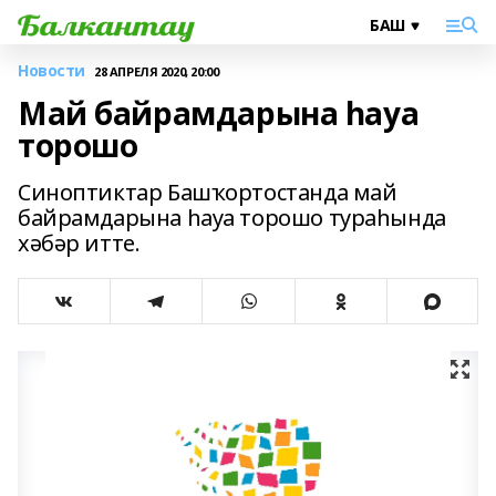
Новости
28 АПРЕЛЯ 2020, 20:00
Май байрамдарына һауа
торошо
Синоптиктар Башҡортостанда май
байрамдарына һауа торошо тураһында
хәбәр итте.