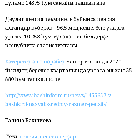
күләме 14875 һум самаһы тәшкил итә.
Дәүләт пенсия тәьминәте буйынса пенсия
алғандар күберәк – 96,5 мең кеше. Әле уларға
уртаса 10 258 һум түләнә, тип белдерҙе
республика статистиктары.
Хәтерегеҙгә төшөрәбеҙ
, Башҡортостанда 2020
йылдың беренсе кварталында уртаса эш хаҡы 35
880 һум тәшкил итте.
http://www.bashinform.ru/news/1455657-v-
bashkirii-nazvali-sredniy-razmer-pensii-/
Галина Бахшиева
Теги:
пенсия
,
пенсионерҙар