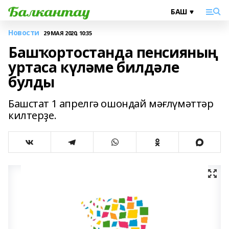
Новости
29 МАЯ 2020, 10:35
Башҡортостанда пенсияның
уртаса күләме билдәле
булды
Башстат 1 апрелгә ошондай мәғлүмәттәр
килтерҙе.