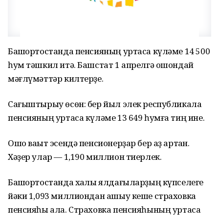
Башҡортостанда пенсияның уртаса күләме 14 500
һум тәшкил итә. Башстат 1 апрелгә ошондай
мәғлүмәттәр килтерҙе.
Сағыштырыу өсөн: бер йыл элек республикала
пенсияның уртаса күләме 13 649 һумға тиң ине.
Ошо ваҡыт эсендә пенсионерҙар бер аҙ артҡан.
Хәҙер улар — 1,190 миллион тиерлек.
Башҡортостанда хаҡлы ялдағыларҙың күпселеге
йәки 1,093 миллиондан ашыу кеше страховка
пенсияһы ала. Страховка пенсияһының уртаса