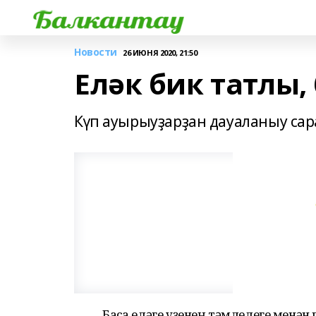
Новости
26 ИЮНЯ 2020, 21:50
Еләк бик татлы
Күп ауырыуҙарҙан дауаланыу сар
Баҡса еләге үҙенең тәмлелеге менән