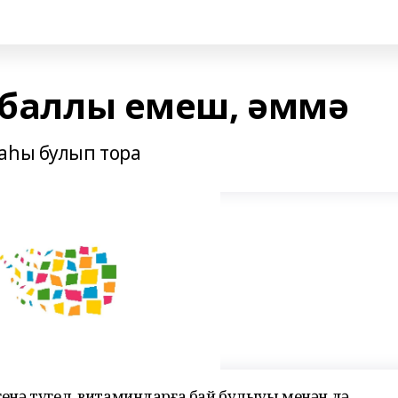
, баллы емеш, әммә
аһы булып тора
 генә түгел, витаминдарға бай булыуы менән дә