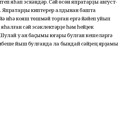
еп яһап эскәндәр. Сәй өсөн япраҡтарҙы август-
. Япраҡтарҙы киптерер алдынан башта
 йә иһә кояш төшмәй торған ергә йәйеп ҡуйып
 яһалған сәй эсәклектәрҙе һәм һейҙек
Шулай уҡ ҡан баҫымы юғары булған кешеләргә
к тибеше йыш булғанда ла бындай сәйҙең ярҙамы