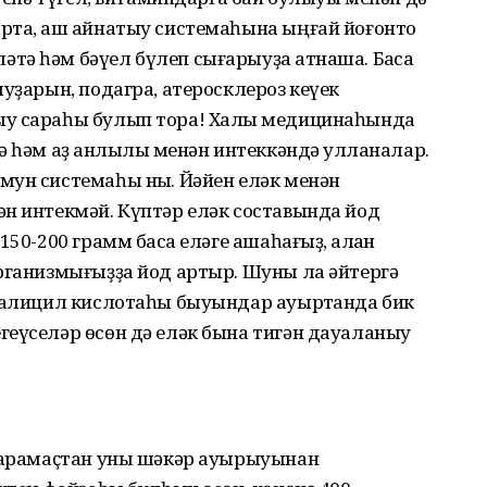
рта, аш ҡайнатыу системаһына ыңғай йоғонто
ә һәм бәүел бүлеп сығарыуҙа ҡатнаша. Баҡса
ыуҙарын, подагра, атеросклероз кеүек
ыу сараһы булып тора! Халыҡ медицинаһында
 һәм аҙ ҡанлылыҡ менән интеккәндә ҡулланалар.
мун системаһы ныҡ. Йәйен еләк менән
ән интекмәй. Күптәр еләк составында йод
50-200 грамм баҡса еләге ашаһағыҙ, ҡалҡан
рганизмығыҙҙа йод артыр. Шуны ла әйтергә
 салицил кислотаһы быуындар ауыртҡанда бик
геүселәр өсөн дә еләк бына тигән дауаланыу
 ҡарамаҫтан уны шәкәр ауырыуынан