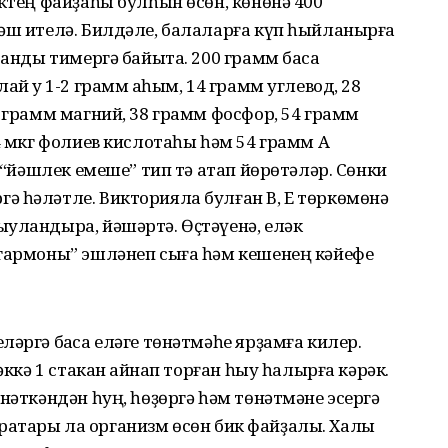
әктең файҙаһы булһын өсөн, көнөнә 400
ңәш ителә. Билдәле, балаларға күп һыйланырға
ҡанды тимергә байыта. 200 грамм баҡса
й уҡ 1-2 грамм аҡһым, 14 грамм углевод, 28
0 грамм магний, 38 грамм фосфор, 54 грамм
4 мкг фолиев кислотаһы һәм 54 грамм А
н “йәшлек емеше” тип тә атап йөрөтәләр. Сөнки
ә һәләтле. Викторияла булған В, Е төркөмөнә
уландыра, йәшәртә. Өҫтәүенә, еләк
 гармоны” эшләнеп сыға һәм кешенең кәйефе
әргә баҡса еләге төнәтмәһе ярҙамға килер.
әккә 1 стакан ҡайнап торған һыу һалырға кәрәк.
нәткәндән һуң, һөҙөргә һәм төнәтмәне эсергә
япраҡтары ла организм өсөн бик файҙалы. Халыҡ