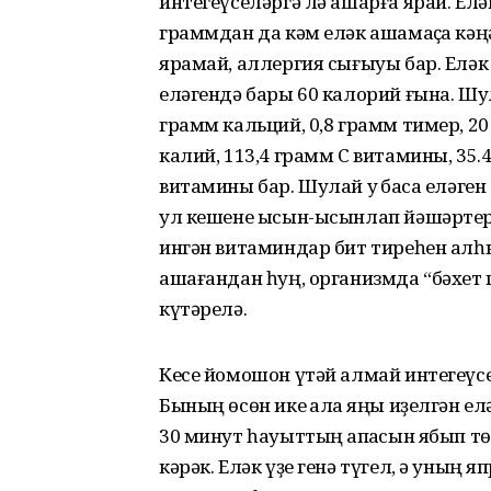
интегеүселәргә лә ашарға ярай. Ел
граммдан да кәм еләк ашамаҫҡа кә
ярамай, аллергия сығыуы бар. Еләк 
еләгендә бары 60 калорий ғына. Шула
грамм кальций, 0,8 грамм тимер, 2
калий, 113,4 грамм С витамины, 35.
витамины бар. Шулай уҡ баҡса еләге
ул кешене ысын-ысынлап йәшәртерг
ингән витаминдар бит тиреһен алһы
ашағандан һуң, организмда “бәхет
күтәрелә.
Кесе йомошон үтәй алмай интегеүсел
Бының өсөн ике ҡалаҡ яңы иҙелгән ел
30 минут һауыттың ҡапҡасын ябып тө
кәрәк. Еләк үҙе генә түгел, ә уның 