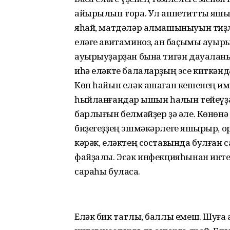
айырылып тора. Ул аппетитты яҡшы
яһай, матдәләр алмашыныуын тиҙләт
еләге авитаминоз, ҡан баҫымы ауыр
ауырыуҙарҙан бына тигән дауалан
иһә еләкте балаларҙың эсе киткәндә
Көн һайын еләк ашаған кешенең им
һыйланғандар ҡышын һалҡын тейеүҙ
барлығын белмәйҙер ҙә әле. Көнөнә 1
биҙегеҙҙең эшмәкәрлеге яҡшырыр, о
кәрәк, еләктең составында булған
файҙалы. Эсәк инфекцияһынан инте
сараһы буласаҡ.
Еләк бик татлы, баллы емеш. Шуға