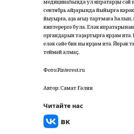
медицинаһында ул япраҡтарҙы сәй ит
сентябрь айҙарында йыйырға кәрәк
йыуырға, аҙаҡ ҡағыҙ тартмаға һалып,
киптерергә була. Еләк япраҡтарынан
органдарын таҙартырға ярҙам итә. 
еләк сәйе бик ныҡ ярҙам итә. Йөрә
теймәй ҡалмаҫ.
Фото:Pinterest.ru
Автор: Самат Ғәлин
Читайте нас