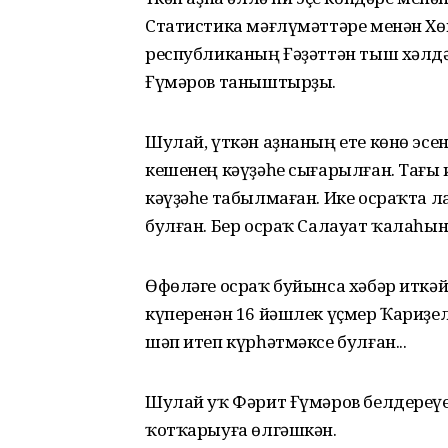
Статистика мәғлүмәттәре менән Х
республиканың Ғәҙәттән тыш хәлдә
Ғүмәров таныштырҙы.
Шулай, үткән аҙнаның ете көнө э
кешенең кәүҙәһе сығарылған. Тағы 
кәүҙәһе табылмаған. Ике осраҡта л
булған. Бер осраҡ Салауат ҡалаһын
Өфөләге осраҡ буйынса хәбәр иткә
күперенән 16 йәшлек үҫмер Ҡариҙел
шәп итеп күрһәтмәксе булған...
Шулай уҡ Фәрит Ғүмәров белдереүе
ҡотҡарыуға өлгәшкән.