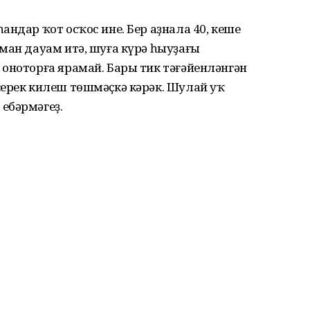
ндар ҡот осҡос ине. Бер аҙнала 40, кеше
ман дауам итә, шуға күрә һыуҙағы
оноторға ярамай. Бары тик тәғәйенләнгән
ҫерек килеш төшмәҫкә кәрәк. Шулай уҡ
ебәрмәгеҙ.