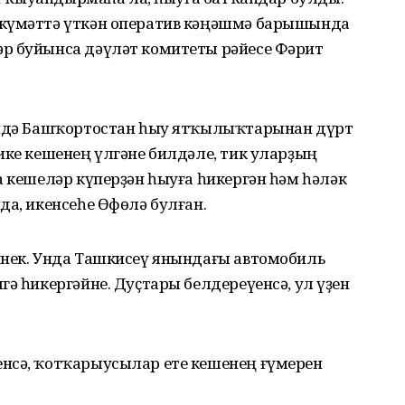
өкүмәттә үткән оператив кәңәшмә барышында
р буйынса дәүләт комитеты рәйесе Фәрит
сендә Башҡортостан һыу ятҡылыҡтарынан дүрт
ике кешенең үлгәне билдәле, тик уларҙың
а кешеләр күперҙән һыуға һикергән һәм һәләк
да, икенсеһе Өфөлә булған.
йнек. Унда Ташкисеү янындағы автомобиль
гә һикергәйне. Дуҫтары белдереүенсә, ул үҙен
нсә, ҡотҡарыусылар ете кешенең ғүмерен