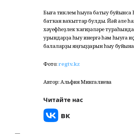
Быға тиклем һыуға батыу буйынса һа
батҡан ваҡыттар булды. Йәй әле һа
хәүефһеҙлек ҡағиҙәләре тураһында 
урындарҙа һыу инергә һәм һыуға и
балаларҙы яңғыҙҙарын һыу буйына 
Фото:
regtv.kz
Автор: Альфия Мингалиева
Читайте нас