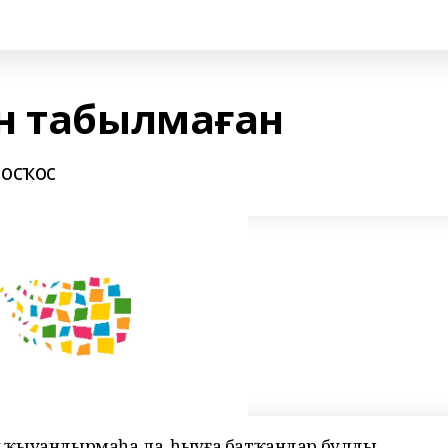
н табылмаған
 осҡос
нән ҡыуандырмаһа ла, һыуға батҡандар булды.