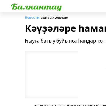
Новости
3 АВГУСТА 2020, 09:10
Кәүҙәләре һама
Һыуға батыу буйынса һандар ҡот
Үткән аҙна әллә ни эҫе көндәре ме