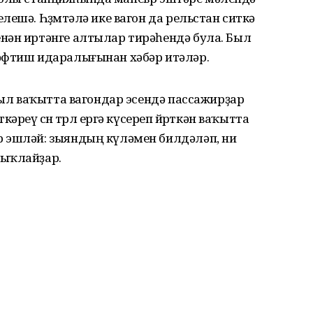
ешә. Һөҙөмтәлә ике вагон да рельстан ситкә
нән иртәнге алтылар тирәһендә була. Был
әфтиш идаралығынан хәбәр итәләр.
 был ваҡытта вагондар эсендә пассажирҙар
реү өсөн төрлө ергә күсереп йөрөткән ваҡытта
 эшләй: зыяндың күләмен билдәләп, ни
сыҡлайҙар.