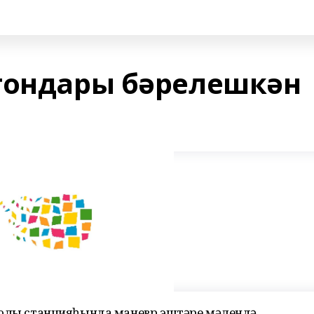
гондары бәрелешкән
мер юлы станцияһында маневр эштәре мәлендә