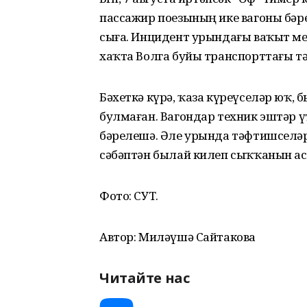
пассажир поезының ике вагоны бәрел
сыға. Инцидент урындағы ваҡыт ме
хаҡта Волга буйы транспорттағы т
Бәхеткә күрә, ҡаза күреүселәр юҡ,
булмаған. Вагондар техник эштәр үткә
бәрелешә. Әле урында тәфтишселәр
сәбәптән былай килеп сыҡҡанын а
Фото: СУТ.
Автор: Миләүшә Сайтакова
Читайте нас