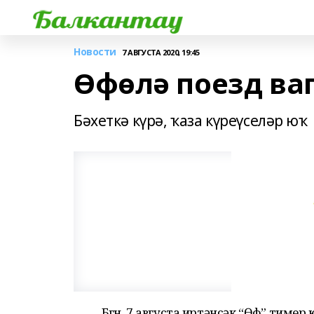
Новости
7 АВГУСТА 2020, 19:45
Өфөлә поезд ва
Бәхеткә күрә, ҡаза күреүселәр юҡ
Бөгөн, 7 августа иртәнсәк “Өфө” ти