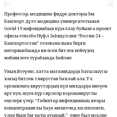
Профессор, медицина фәндәре докторы һәм
Башҡорт дәүләт медицина университетынан
Govid-19 инфекцияһын күҙаллау буйынса проект
офисы етәксеһе Нәүфәл Заһиҙуллин “Россия-24 –
Башҡортостан” телеканалына биргән
интервьюһында ни өсөн битлек кейеүҙең
мөһимлеге тураһында һөйләне.
Уның әйтеүенсә, хатта магазиндарҙа һатылыусы
ҡағыҙ битлек тә вирустан һаҡлай ала. Ул
организмға вирустарҙың күп миҡдарҙа инеүенә
кәртә ҡуя, шуға күрә сирлеләр коронавирусты
еңелерәк үткәрә. “Табиптар инфекцияның юғары
концентрациялы һауа мөхитендә эшләгәнлектән,
улар йыш һәм ҡаты ауырый,”- тине был мәсьәләне