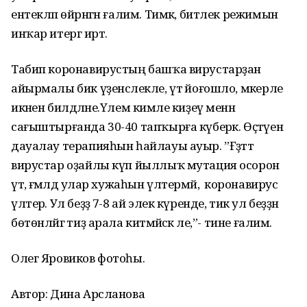
ентекләп өйрәнгән ғалим. Тимәк, битлек режимын
инҡар итергә иртә.
Табип коронавирустың башҡа вирустарҙан
айырмалы бик үҙенсәлекле, үтә йоғошло, мәкерле
икәнен билдәләне.Үлем кимәле киҙеү менән
сағыштырғанда 30-40 тапҡырға күберәк. Өҫтәүенә
дауалау терапияһын һайлауы ауыр. ”Ғәҙәттә
вирустар оҙайлы күп йыллыҡ мутация осорон
үтә, ғәмәлдә улар хужаһын үлтермәй, ә коронавирус
үлтерә. Ул беҙҙә 7-8 ай элек күренде, тик ул беҙҙән
бөтөнләйгә тиҙ арала китмәйәсәк әле,”- тине ғалим.
Олег Яровиков фотоһы.
Автор: Дина Арсланова