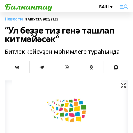
Новости
8 АВГУСТА 2020, 21:25
“Ул беҙҙе тиҙ генә ташлап
китмәйәсәк”
Битлек кейеүҙең мөһимлеге тураһында